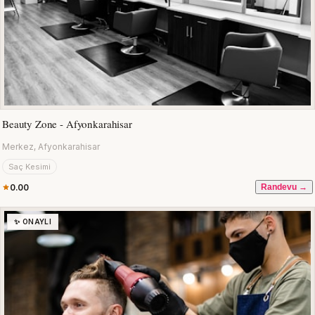
Beauty Zone - Afyonkarahisar
Merkez, Afyonkarahisar
Saç Kesimi
0.00
Randevu →
✨ ONAYLI