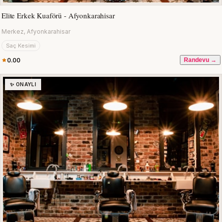
Elite Erkek Kuaförü - Afyonkarahisar
Merkez, Afyonkarahisar
Saç Kesimi
0.00
Randevu →
✨ ONAYLI