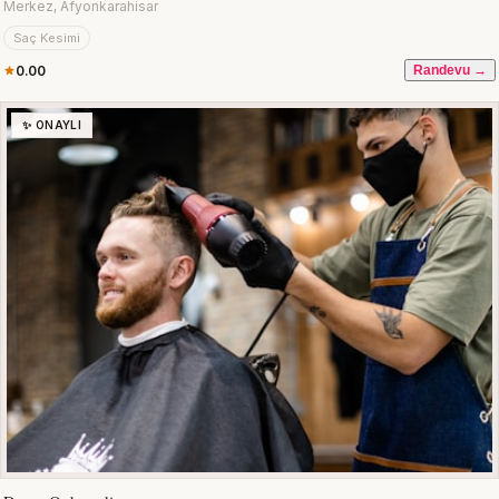
Merkez, Afyonkarahisar
Saç Kesimi
0.00
Randevu →
✨ ONAYLI