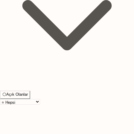
⚪
Açık Olanlar