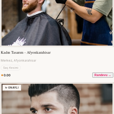
Kadın Tasarım - Afyonkarahisar
Merkez, Afyonkarahisar
Saç Kesimi
0.00
Randevu →
✨ ONAYLI