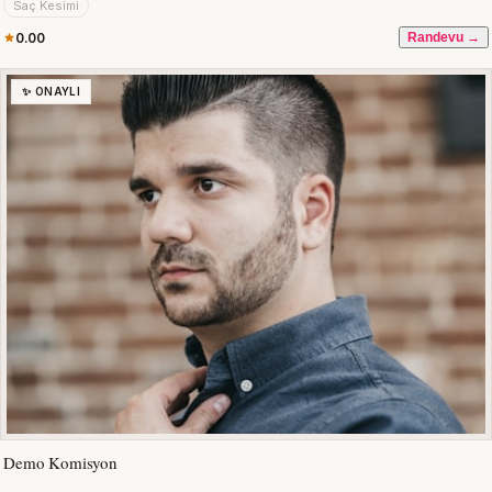
Saç Kesimi
0.00
Randevu →
✨ ONAYLI
Demo Komisyon