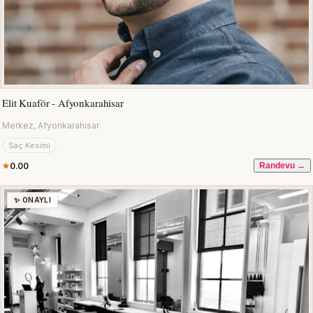
Elit Kuaför - Afyonkarahisar
Merkez, Afyonkarahisar
Saç Kesimi
0.00
Randevu →
✨ ONAYLI