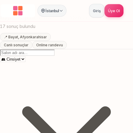
Anasayfa
/
Afyonkarahisar
/
Bayat
/
Spa Merkezi
İstanbul
Giriş
Üye Ol
Bayat, Afyonkarahisar Spa Merkezi
17 sonuç bulundu
📍 Bayat, Afyonkarahisar
Canlı sonuçlar
Online randevu