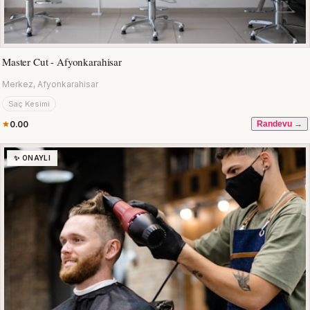
Master Cut - Afyonkarahisar
Merkez, Afyonkarahisar
Saç Kesimi
0.00
Randevu →
✨ ONAYLI