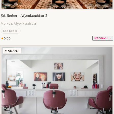
Şık Berber - Afyonkarahisar 2
Merkez, Afyonkarahisar
Saç Kesimi
0.00
Randevu →
✨ ONAYLI