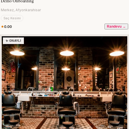
Demo Onboarding
Merkez, Afyonkarahisar
Saç Kesimi
0.00
Randevu →
✨ ONAYLI