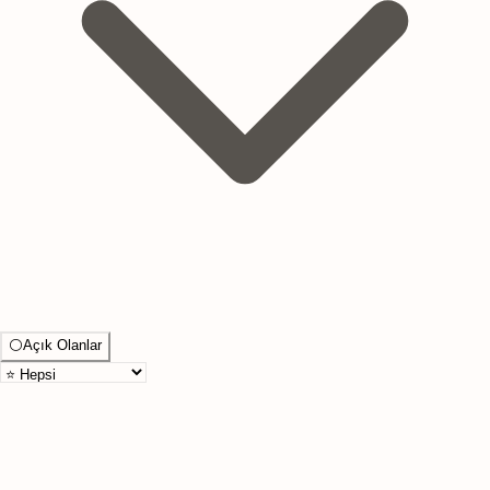
⚪
Açık Olanlar