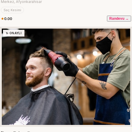
Merkez, Afyonkarahisar
Saç Kesimi
0.00
Randevu →
✨ ONAYLI