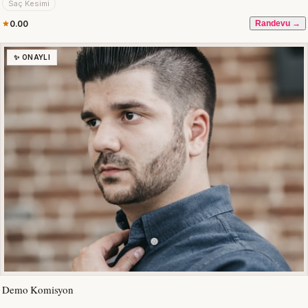
Saç Kesimi
0.00
Randevu →
✨ ONAYLI
Demo Komisyon