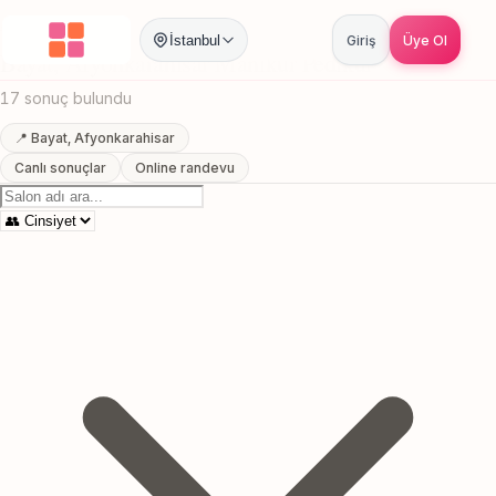
Anasayfa
/
Afyonkarahisar
/
Bayat
/
Manikur Pedikur
İstanbul
Giriş
Üye Ol
Bayat, Afyonkarahisar Manikur Pedikur
17 sonuç bulundu
📍 Bayat, Afyonkarahisar
Canlı sonuçlar
Online randevu