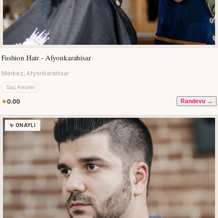
Fashion Hair - Afyonkarahisar
Merkez, Afyonkarahisar
Saç Kesimi
0.00
Randevu →
✨ ONAYLI