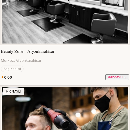
Beauty Zone - Afyonkarahisar
Merkez, Afyonkarahisar
Saç Kesimi
0.00
Randevu →
✨ ONAYLI