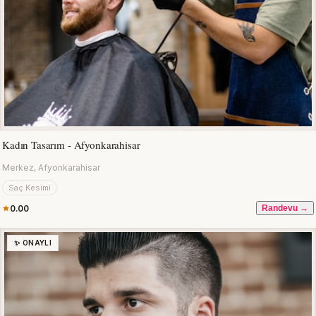
Kadın Tasarım - Afyonkarahisar
Merkez, Afyonkarahisar
Saç Kesimi
0.00
Randevu →
✨ ONAYLI