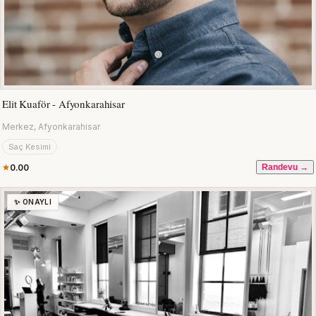
Elit Kuaför - Afyonkarahisar
Merkez, Afyonkarahisar
Saç Kesimi
0.00
Randevu →
✨ ONAYLI