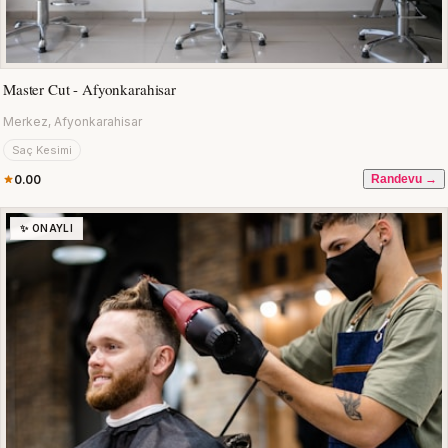
Master Cut - Afyonkarahisar
Merkez, Afyonkarahisar
Saç Kesimi
0.00
Randevu →
✨ ONAYLI