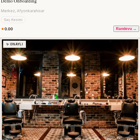
Demo Onboarding
Merkez, Afyonkarahisar
Saç Kesimi
0.00
Randevu →
✨ ONAYLI