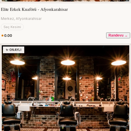
Elite Erkek Kuaförü - Afyonkarahisar
Merkez, Afyonkarahisar
Saç Kesimi
0.00
Randevu →
✨ ONAYLI