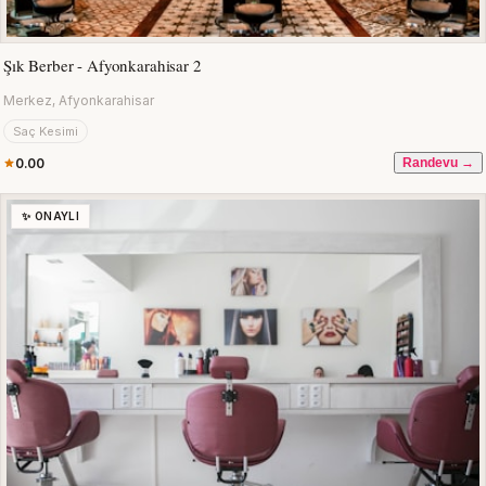
Şık Berber - Afyonkarahisar 2
Merkez, Afyonkarahisar
Saç Kesimi
0.00
Randevu →
✨ ONAYLI