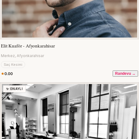
Elit Kuaför - Afyonkarahisar
Merkez, Afyonkarahisar
Saç Kesimi
0.00
Randevu →
✨ ONAYLI