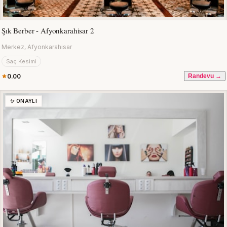
Şık Berber - Afyonkarahisar 2
Merkez, Afyonkarahisar
Saç Kesimi
0.00
Randevu →
✨ ONAYLI