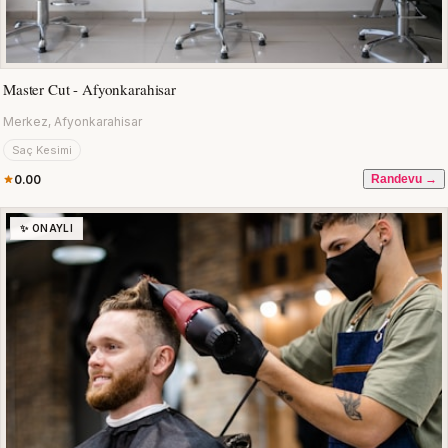
Master Cut - Afyonkarahisar
Merkez, Afyonkarahisar
Saç Kesimi
0.00
Randevu →
✨ ONAYLI