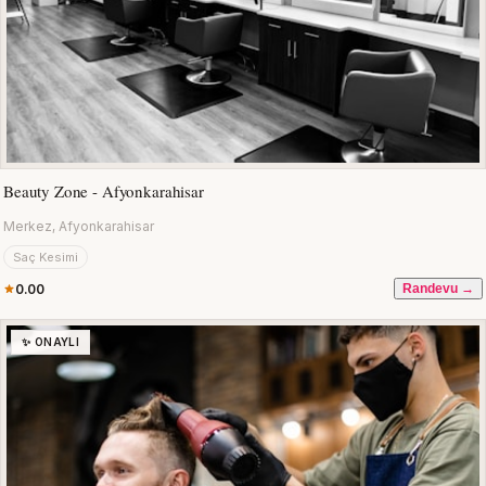
Beauty Zone - Afyonkarahisar
Merkez, Afyonkarahisar
Saç Kesimi
0.00
Randevu →
✨ ONAYLI