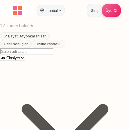
Anasayfa
/
Afyonkarahisar
/
Bayat
/
Kedi Kuaforu
İstanbul
Giriş
Üye Ol
Bayat, Afyonkarahisar Kedi Kuaforu
17 sonuç bulundu
📍 Bayat, Afyonkarahisar
Canlı sonuçlar
Online randevu