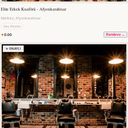
Elite Erkek Kuaförü - Afyonkarahisar
Merkez, Afyonkarahisar
Saç Kesimi
0.00
Randevu →
✨ ONAYLI