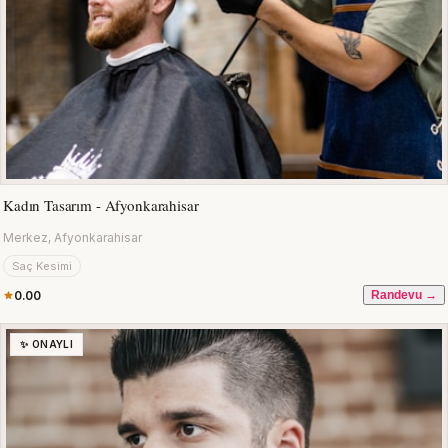
Kadın Tasarım - Afyonkarahisar
Merkez, Afyonkarahisar
Saç Kesimi
0.00
Randevu →
✨ ONAYLI