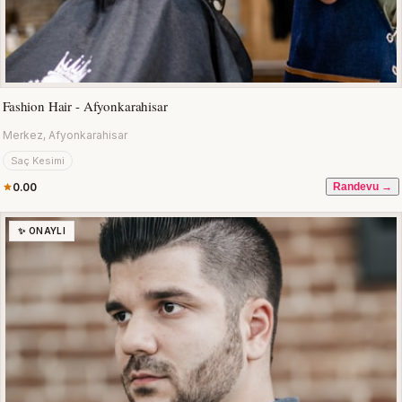
Fashion Hair - Afyonkarahisar
Merkez, Afyonkarahisar
Saç Kesimi
0.00
Randevu →
✨ ONAYLI