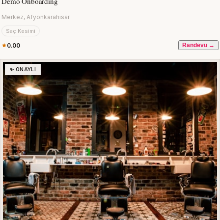
Demo Onboarding
Merkez, Afyonkarahisar
Saç Kesimi
0.00
Randevu →
✨ ONAYLI