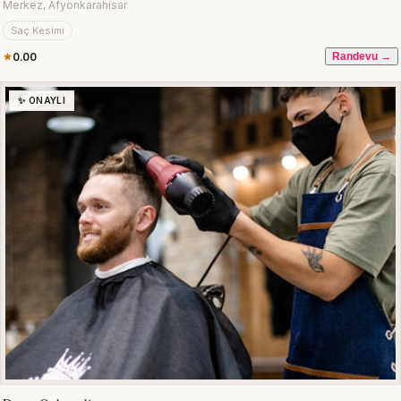
Merkez, Afyonkarahisar
Saç Kesimi
0.00
Randevu →
✨ ONAYLI