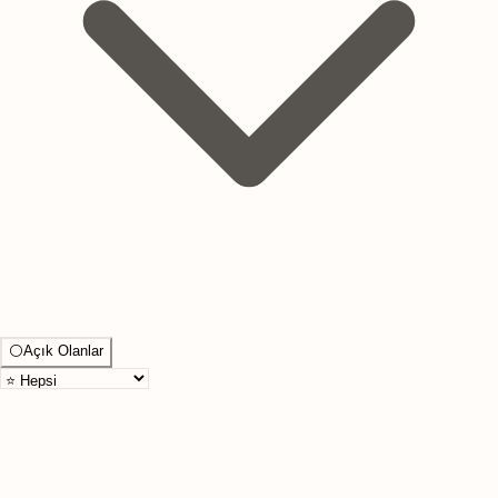
⚪
Açık Olanlar