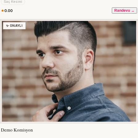
Saç Kesimi
0.00
Randevu →
✨ ONAYLI
Demo Komisyon