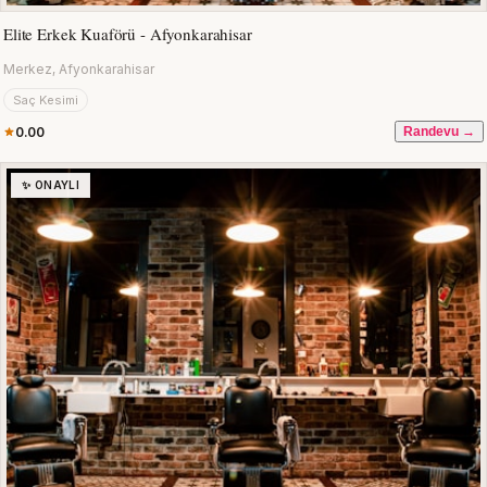
Elite Erkek Kuaförü - Afyonkarahisar
Merkez, Afyonkarahisar
Saç Kesimi
0.00
Randevu →
✨ ONAYLI