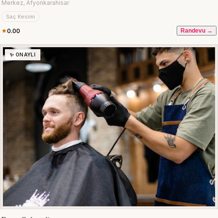
Merkez, Afyonkarahisar
Saç Kesimi
0.00
Randevu →
✨ ONAYLI