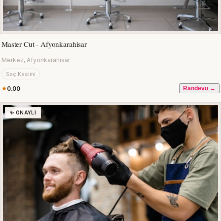
Master Cut - Afyonkarahisar
Merkez, Afyonkarahisar
Saç Kesimi
0.00
Randevu →
✨ ONAYLI