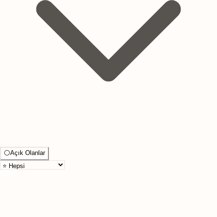
⚪
Açık Olanlar