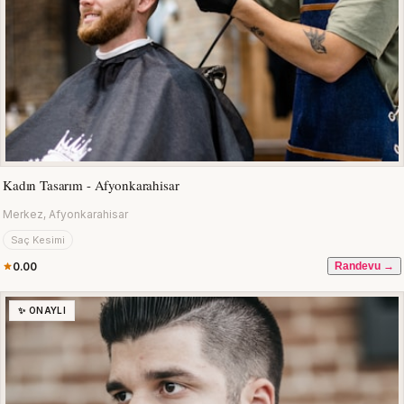
Kadın Tasarım - Afyonkarahisar
Merkez, Afyonkarahisar
Saç Kesimi
0.00
Randevu →
✨ ONAYLI