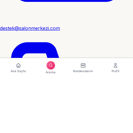
destek@salonmerkezi.com
Ana Sayfa
Randevularım
Profil
Arama