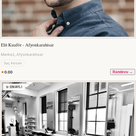
Elit Kuaför - Afyonkarahisar
Merkez, Afyonkarahisar
Saç Kesimi
0.00
Randevu →
✨ ONAYLI