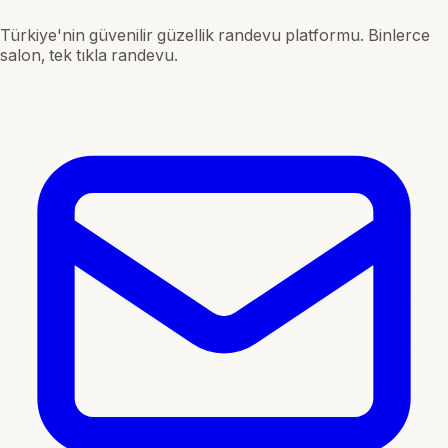
Türkiye'nin güvenilir güzellik randevu platformu. Binlerce
salon, tek tıkla randevu.