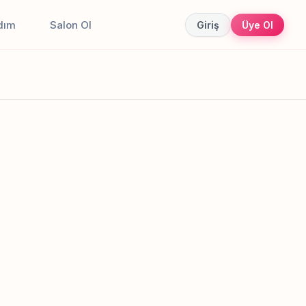
dım
Salon Ol
Giriş
Üye Ol
Canlı sonuçlar
Online randevu