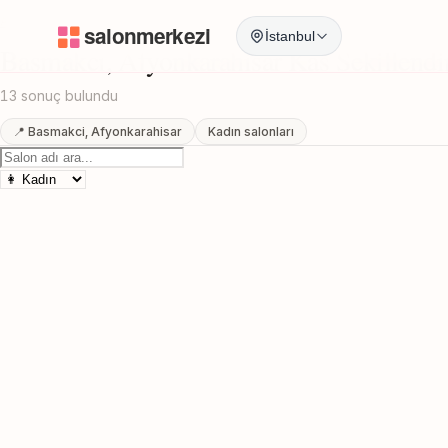
Anasayfa
/
Afyonkarahisar
/
Basmakci
/
Kas Sekillendirme
İstanbul
Basmakci, Afyonkarahisar Kas Sekillend
13 sonuç bulundu
📍 Basmakci, Afyonkarahisar
Kadın salonları