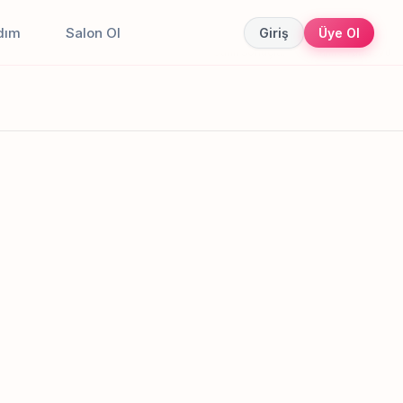
dım
Salon Ol
Giriş
Üye Ol
Canlı sonuçlar
Online randevu