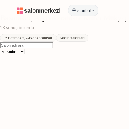
Anasayfa
/
Afyonkarahisar
/
Basmakci
/
Kalici Makyaj
İstanbul
Basmakci, Afyonkarahisar Kalici Makyaj
13 sonuç bulundu
📍 Basmakci, Afyonkarahisar
Kadın salonları