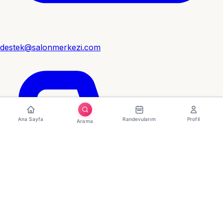
destek@salonmerkezi.com
Ana Sayfa
Randevularım
Profil
Arama