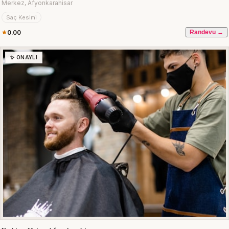
Merkez, Afyonkarahisar
Saç Kesimi
0.00
Randevu →
✨ ONAYLI