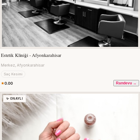
Estetik Kliniği - Afyonkarahisar
Merkez, Afyonkarahisar
Saç Kesimi
0.00
Randevu →
✨ ONAYLI