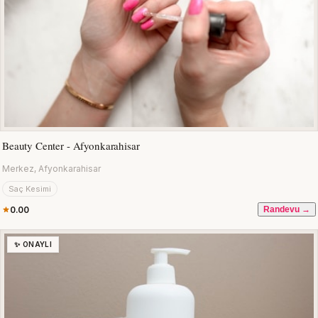
Beauty Center - Afyonkarahisar
Merkez, Afyonkarahisar
Saç Kesimi
0.00
Randevu →
✨ ONAYLI