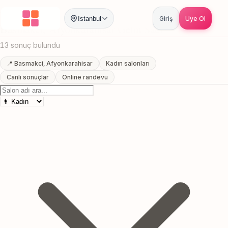
Anasayfa
/
Afyonkarahisar
/
Basmakci
/
Gelin Saci
İstanbul
Giriş
Üye Ol
Basmakci, Afyonkarahisar Gelin Saci
13 sonuç bulundu
📍 Basmakci, Afyonkarahisar
Kadın salonları
Canlı sonuçlar
Online randevu