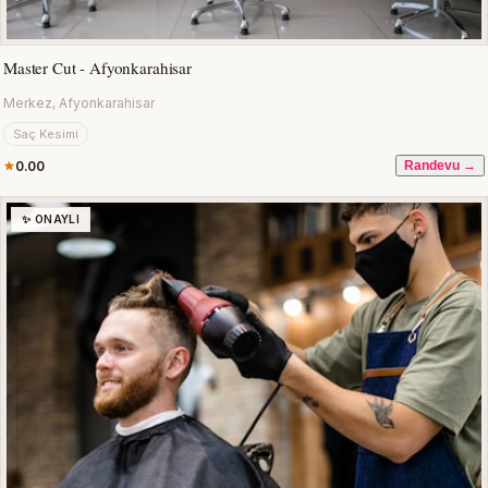
Master Cut - Afyonkarahisar
Merkez, Afyonkarahisar
Saç Kesimi
0.00
Randevu →
✨ ONAYLI