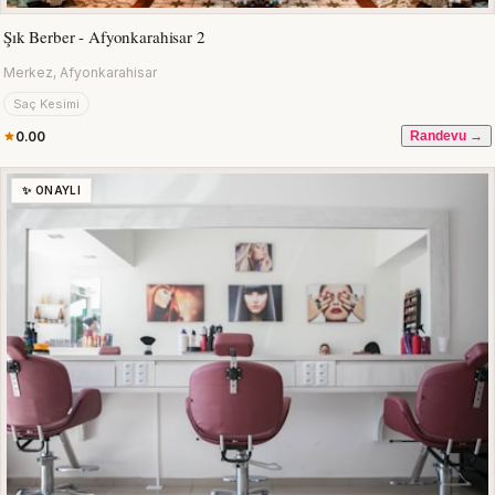
Şık Berber - Afyonkarahisar 2
Merkez, Afyonkarahisar
Saç Kesimi
0.00
Randevu →
✨ ONAYLI