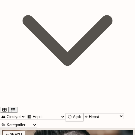
⚪ Açık
✨ ONAYLI