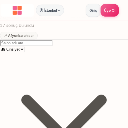
Anasayfa
/
Afyonkarahisar
/
Agda
İstanbul
Giriş
Üye Ol
Afyonkarahisar Agda
Canlı sonuçlar
Online randevu
17 sonuç bulundu
📍 Afyonkarahisar