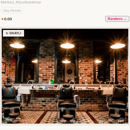
Merkez, Afyonkarahisar
Saç Kesimi
0.00
Randevu →
✨ ONAYLI