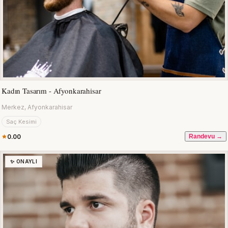
Kadın Tasarım - Afyonkarahisar
Merkez, Afyonkarahisar
Saç Kesimi
0.00
Randevu →
✨ ONAYLI