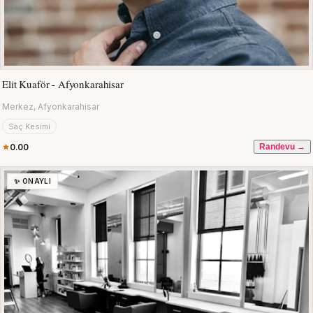
Elit Kuaför - Afyonkarahisar
Merkez, Afyonkarahisar
Saç Kesimi
0.00
Randevu →
✨ ONAYLI