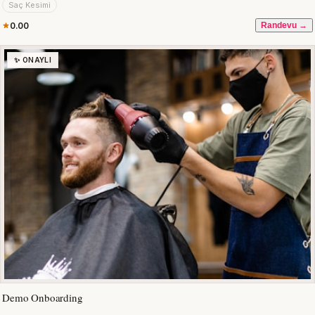
Saç Kesimi
0.00
Randevu →
✨ ONAYLI
Demo Onboarding