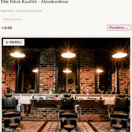
Elite Erkek Kuaförü - Afyonkarahisar
Merkez, Afyonkarahisar
Saç Kesimi
0.00
Randevu →
✨ ONAYLI