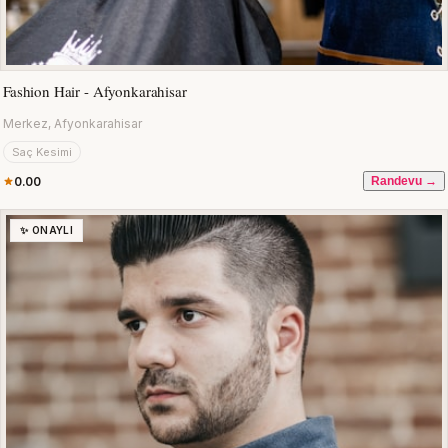
Fashion Hair - Afyonkarahisar
Merkez, Afyonkarahisar
Saç Kesimi
0.00
Randevu →
✨ ONAYLI