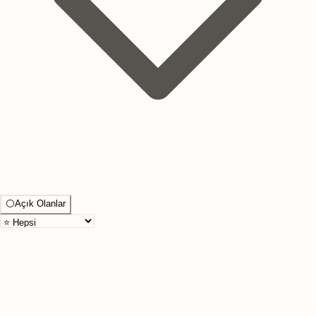
⚪
Açık Olanlar