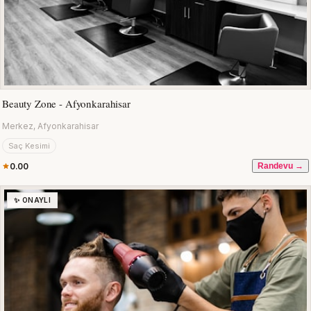
Beauty Zone - Afyonkarahisar
Merkez, Afyonkarahisar
Saç Kesimi
0.00
Randevu →
✨ ONAYLI