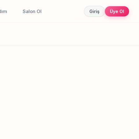
dım
Salon Ol
Giriş
Üye Ol
Canlı sonuçlar
Online randevu