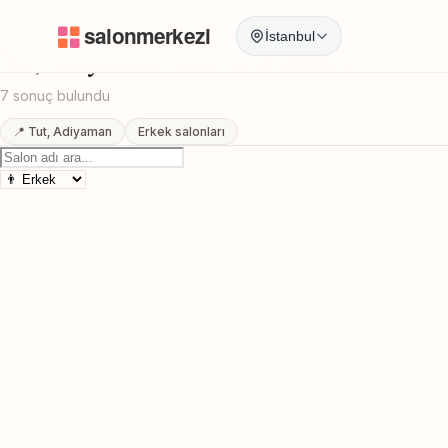
Anasayfa
/
Adiyaman
/
Tut
/
Gece Acik Berber
İstanbul
Tut, Adiyaman Gece Acik Berber
7 sonuç bulundu
📍 Tut, Adiyaman
Erkek salonları