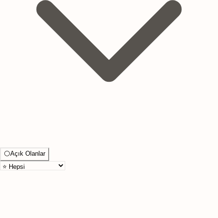
⚪
Açık Olanlar