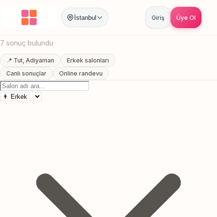
Anasayfa
/
Adiyaman
/
Tut
/
Erkek Sac Kesimi
İstanbul
Giriş
Üye Ol
Tut, Adiyaman Erkek Sac Kesimi
7 sonuç bulundu
📍 Tut, Adiyaman
Erkek salonları
Canlı sonuçlar
Online randevu