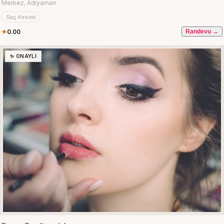
Merkez, Adıyaman
Saç Kesimi
0.00
Randevu →
✨ ONAYLI