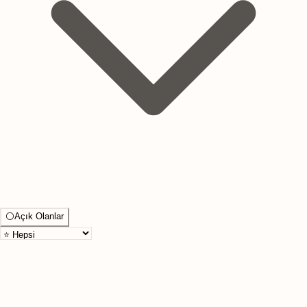
⚪
Açık Olanlar