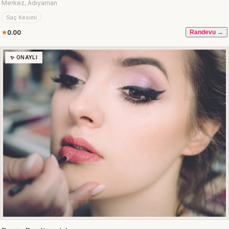
Merkez, Adıyaman
Saç Kesimi
0.00
Randevu →
✨ ONAYLI