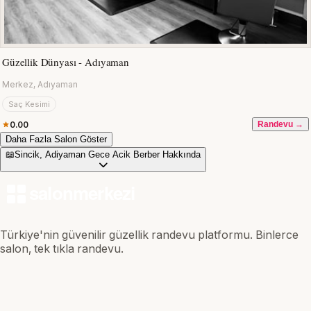
Güzellik Dünyası - Adıyaman
Merkez, Adıyaman
Saç Kesimi
0.00
Randevu →
Daha Fazla Salon Göster
📖
Sincik, Adiyaman Gece Acik Berber Hakkında
Türkiye'nin güvenilir güzellik randevu platformu. Binlerce
salon, tek tıkla randevu.