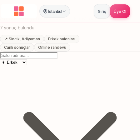
Anasayfa
/
Adiyaman
/
Sincik
/
Gece Acik Berber
İstanbul
Giriş
Üye Ol
Sincik, Adiyaman Gece Acik Berber
7 sonuç bulundu
📍 Sincik, Adiyaman
Erkek salonları
Canlı sonuçlar
Online randevu