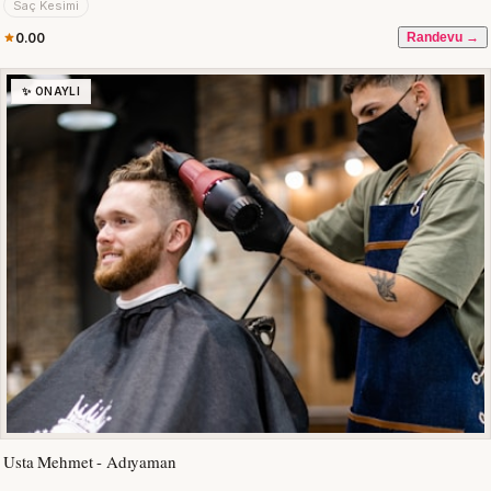
Saç Kesimi
0.00
Randevu →
✨ ONAYLI
Usta Mehmet - Adıyaman