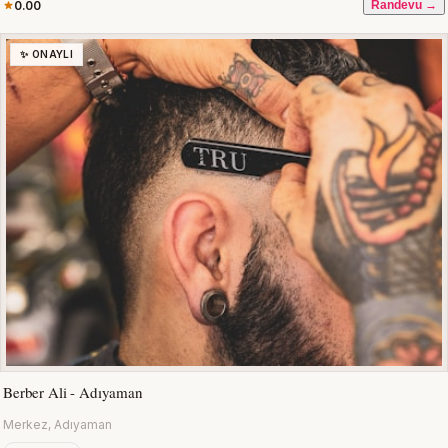
0.00
Randevu →
✨ ONAYLI
Berber Ali - Adıyaman
Merkez, Adıyaman