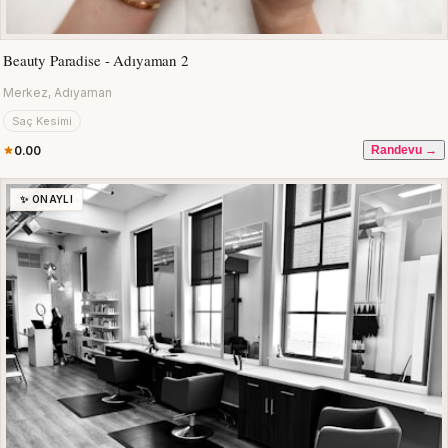
Beauty Paradise - Adıyaman 2
Merkez, Adıyaman
Saç Kesimi
0.00
Randevu →
✨ ONAYLI