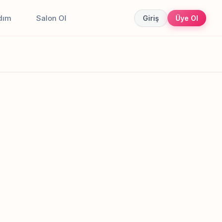
dım
Salon Ol
Giriş
Üye Ol
Canlı sonuçlar
Online randevu