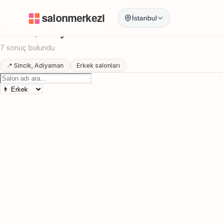
Anasayfa
/
Adiyaman
/
Sincik
/
Erkek Sac Kesimi
İstanbul
Sincik, Adiyaman Erkek Sac Kesimi
7 sonuç bulundu
📍 Sincik, Adiyaman
Erkek salonları