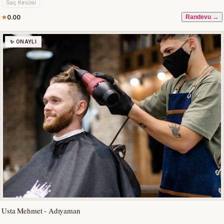
Saç Kesimi
0.00
Randevu →
✨ ONAYLI
Usta Mehmet - Adıyaman