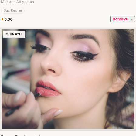
Merkez, Adıyaman
Saç Kesimi
0.00
Randevu →
✨ ONAYLI