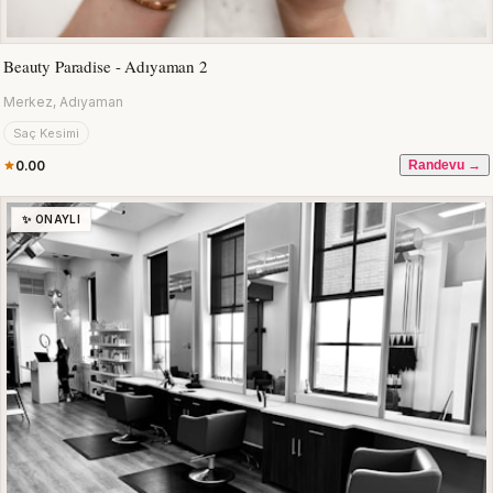
Beauty Paradise - Adıyaman 2
Merkez, Adıyaman
Saç Kesimi
0.00
Randevu →
✨ ONAYLI