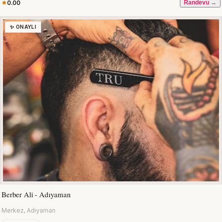
0.00
Randevu →
✨ ONAYLI
Berber Ali - Adıyaman
Merkez, Adıyaman