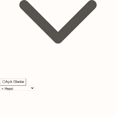
⚪
Açık Olanlar