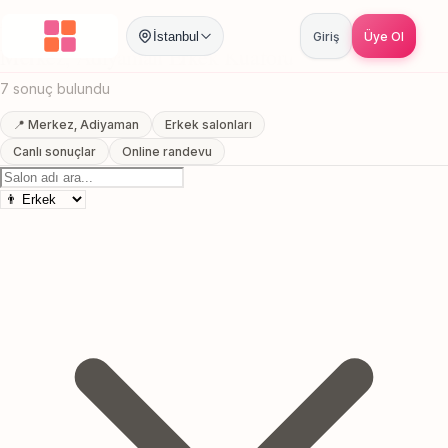
Anasayfa
/
Adiyaman
/
Merkez
/
Erkek Kuaförü
İstanbul
Giriş
Üye Ol
Merkez, Adiyaman Erkek Kuaförü
7 sonuç bulundu
📍 Merkez, Adiyaman
Erkek salonları
Canlı sonuçlar
Online randevu