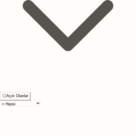
⚪
Açık Olanlar