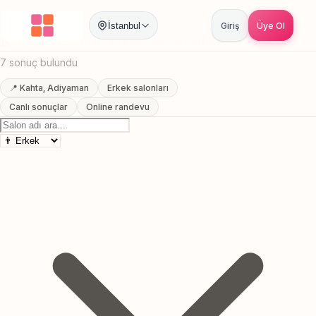
Anasayfa
/
Adiyaman
/
Kahta
/
Erkek Sac Kesimi
İstanbul
Giriş
Üye Ol
Kahta, Adiyaman Erkek Sac Kesimi
7 sonuç bulundu
📍 Kahta, Adiyaman
Erkek salonları
Canlı sonuçlar
Online randevu