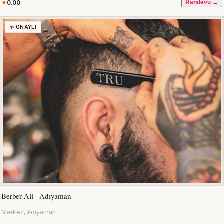
0.00
Randevu →
✨ ONAYLI
Berber Ali - Adıyaman
Merkez, Adıyaman