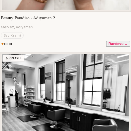
Beauty Paradise - Adıyaman 2
Merkez, Adıyaman
Saç Kesimi
0.00
Randevu →
✨ ONAYLI