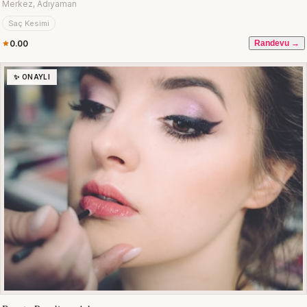
Merkez, Adıyaman
Saç Kesimi
0.00
Randevu →
✨ ONAYLI