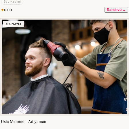
Saç Kesimi
0.00
Randevu →
✨ ONAYLI
Usta Mehmet - Adıyaman