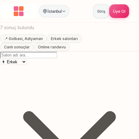
Anasayfa
/
Adiyaman
/
Golbasi
/
Gece Acik Berber
İstanbul
Giriş
Üye Ol
Golbasi, Adiyaman Gece Acik Berber
7 sonuç bulundu
📍 Golbasi, Adiyaman
Erkek salonları
Canlı sonuçlar
Online randevu