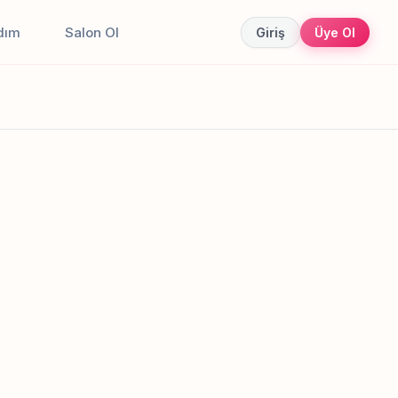
dım
Salon Ol
Giriş
Üye Ol
Canlı sonuçlar
Online randevu