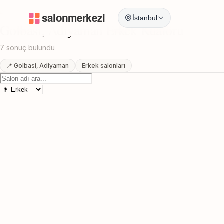
Anasayfa
/
Adiyaman
/
Golbasi
/
Erkek Kuaförü
İstanbul
Golbasi, Adiyaman Erkek Kuaförü
7 sonuç bulundu
📍 Golbasi, Adiyaman
Erkek salonları