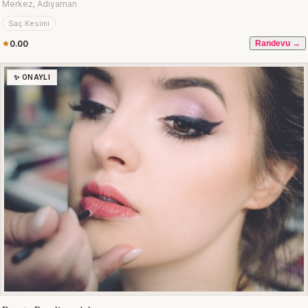
Merkez, Adıyaman
Saç Kesimi
0.00
Randevu →
✨ ONAYLI