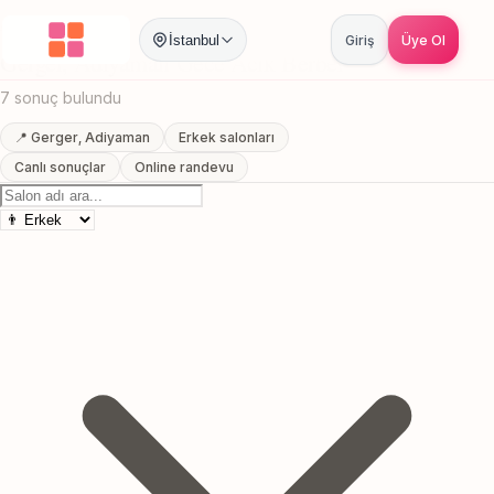
Anasayfa
/
Adiyaman
/
Gerger
/
Gece Acik Berber
İstanbul
Giriş
Üye Ol
Gerger, Adiyaman Gece Acik Berber
7 sonuç bulundu
📍 Gerger, Adiyaman
Erkek salonları
Canlı sonuçlar
Online randevu