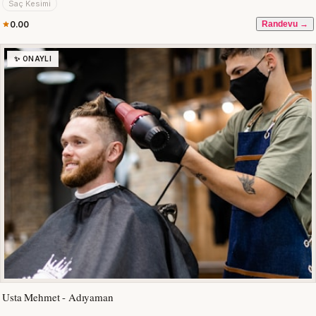
Saç Kesimi
0.00
Randevu →
✨ ONAYLI
Usta Mehmet - Adıyaman