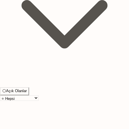
⚪
Açık Olanlar