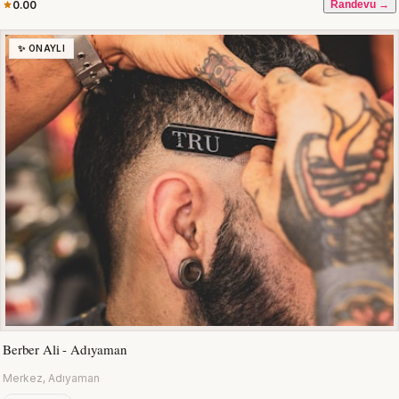
0.00
Randevu →
✨ ONAYLI
Berber Ali - Adıyaman
Merkez, Adıyaman