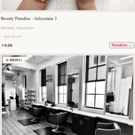
Beauty Paradise - Adıyaman 2
Merkez, Adıyaman
Saç Kesimi
0.00
Randevu →
✨ ONAYLI