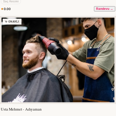
Saç Kesimi
0.00
Randevu →
✨ ONAYLI
Usta Mehmet - Adıyaman