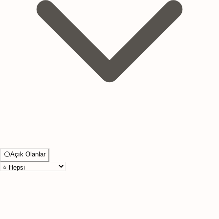
⚪
Açık Olanlar