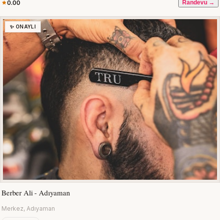
0.00
Randevu →
✨ ONAYLI
Berber Ali - Adıyaman
Merkez, Adıyaman