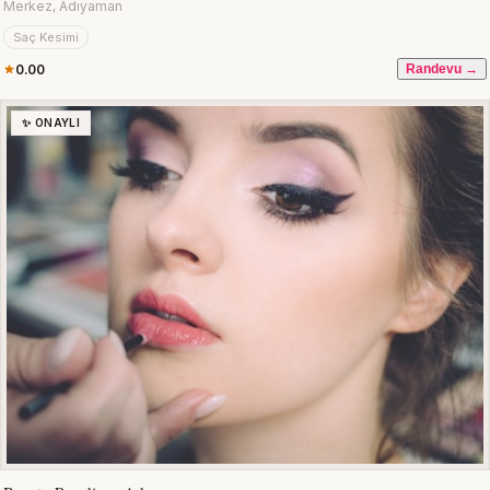
Merkez, Adıyaman
Saç Kesimi
0.00
Randevu →
✨ ONAYLI