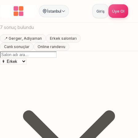
Anasayfa
/
Adiyaman
/
Gerger
/
Fade Kesim
İstanbul
Giriş
Üye Ol
Gerger, Adiyaman Fade Kesim
7 sonuç bulundu
📍 Gerger, Adiyaman
Erkek salonları
Canlı sonuçlar
Online randevu