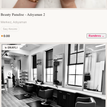
Beauty Paradise - Adıyaman 2
Merkez, Adıyaman
Saç Kesimi
0.00
Randevu →
✨ ONAYLI