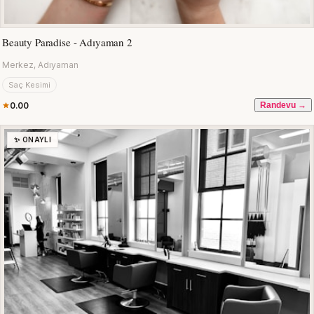
Beauty Paradise - Adıyaman 2
Merkez, Adıyaman
Saç Kesimi
0.00
Randevu →
✨ ONAYLI