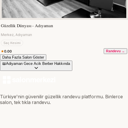
Güzellik Dünyası - Adıyaman
Merkez, Adıyaman
Saç Kesimi
0.00
Randevu →
Daha Fazla Salon Göster
📖
Adiyaman Gece Acik Berber Hakkında
Türkiye'nin güvenilir güzellik randevu platformu. Binlerce
salon, tek tıkla randevu.