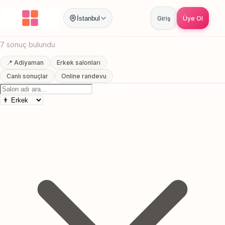
Anasayfa
/
Adiyaman
/
Gece Acik Berber
İstanbul
Giriş
Üye Ol
Adiyaman Gece Acik Berber
7 sonuç bulundu
📍 Adiyaman
Erkek salonları
Canlı sonuçlar
Online randevu