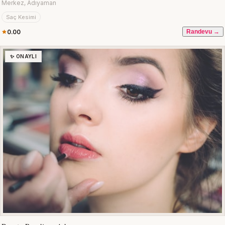
Merkez, Adıyaman
Saç Kesimi
0.00
Randevu →
✨ ONAYLI