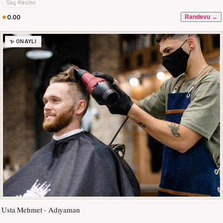
Saç Kesimi
0.00
Randevu →
✨ ONAYLI
Usta Mehmet - Adıyaman