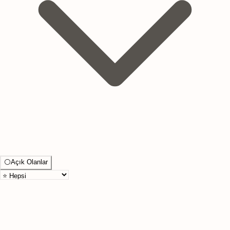
⚪
Açık Olanlar