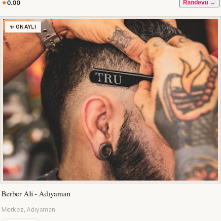
0.00
Randevu →
✨ ONAYLI
Berber Ali - Adıyaman
Merkez, Adıyaman