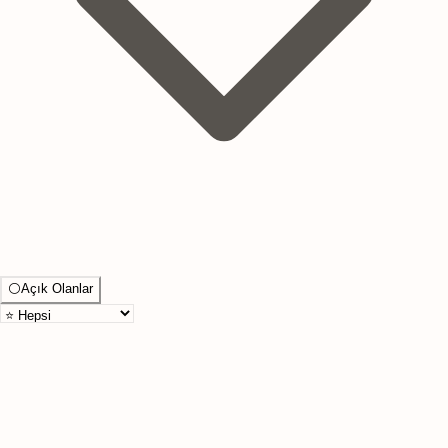
⚪
Açık Olanlar