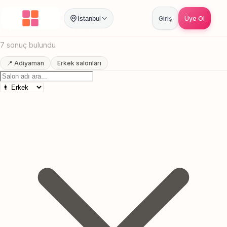
Anasayfa
/
Adiyaman
/
Erkek Berberi
İstanbul
Giriş
Üye Ol
Adiyaman Erkek Berberi
Canlı sonuçlar
Online randevu
7 sonuç bulundu
📍 Adiyaman
Erkek salonları