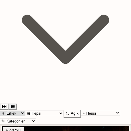
⚪ Açık
✨ ONAYLI