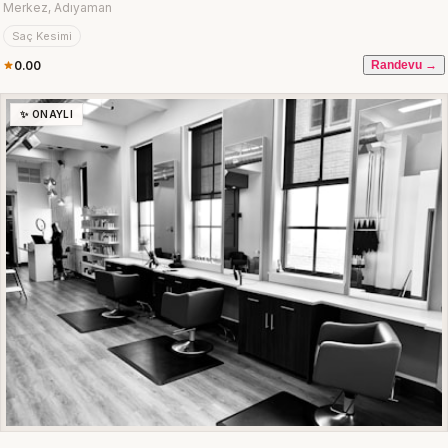
Merkez, Adıyaman
Saç Kesimi
0.00
Randevu →
✨ ONAYLI