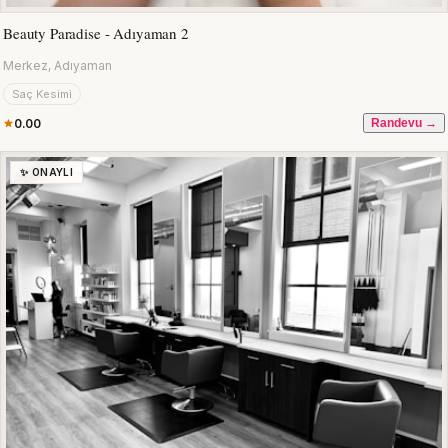
Beauty Paradise - Adıyaman 2
Merkez, Adıyaman
Saç Kesimi
0.00
Randevu →
✨ ONAYLI