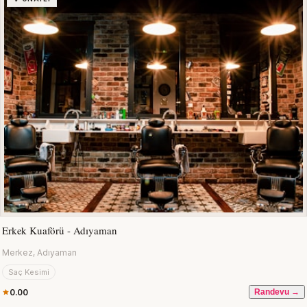
Erkek Kuaförü - Adıyaman
Merkez, Adıyaman
Saç Kesimi
0.00
Randevu →