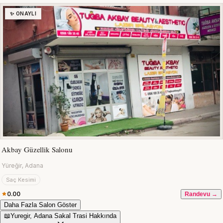
✨ ONAYLI
Akbay Güzellik Salonu
Yüreğir, Adana
Saç Kesimi
0.00
Randevu →
Daha Fazla Salon Göster
📖
Yuregir, Adana Sakal Trasi Hakkında