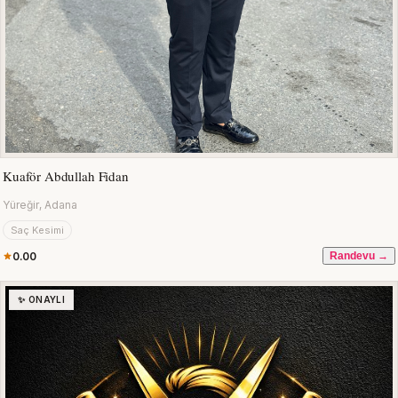
Kuaför Abdullah Fidan
Yüreğir, Adana
Saç Kesimi
0.00
Randevu →
✨ ONAYLI