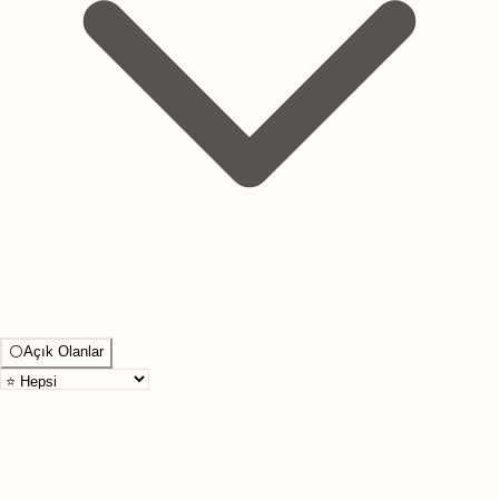
⚪
Açık Olanlar