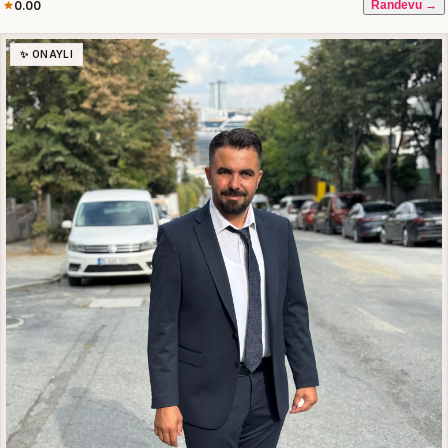
0.00
Randevu →
✨ ONAYLI