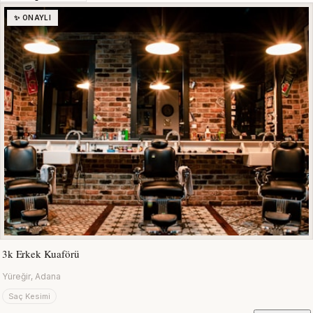
✨ ONAYLI
3k Erkek Kuaförü
Yüreğir, Adana
Saç Kesimi