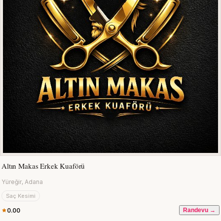
Altın Makas Erkek Kuaförü
Yüreğir, Adana
Saç Kesimi
0.00
Randevu →