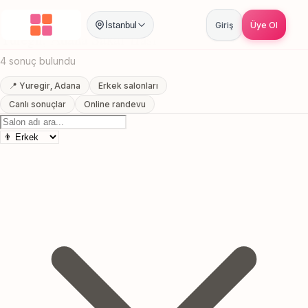
Anasayfa
/
Adana
/
Yuregir
/
Sakal Trasi
İstanbul
Giriş
Üye Ol
Yuregir, Adana Sakal Trasi
4 sonuç bulundu
📍 Yuregir, Adana
Erkek salonları
Canlı sonuçlar
Online randevu