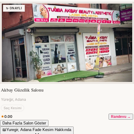
✨ ONAYLI
Akbay Güzellik Salonu
Yüreğir, Adana
Saç Kesimi
0.00
Randevu →
Daha Fazla Salon Göster
📖
Yuregir, Adana Fade Kesim Hakkında