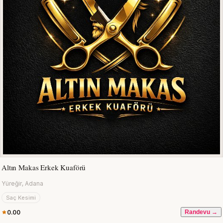
Altın Makas Erkek Kuaförü
Yüreğir, Adana
Saç Kesimi
0.00
Randevu →