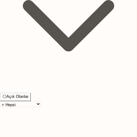
⚪
Açık Olanlar