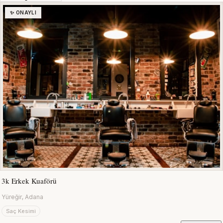
✨ ONAYLI
3k Erkek Kuaförü
Yüreğir, Adana
Saç Kesimi