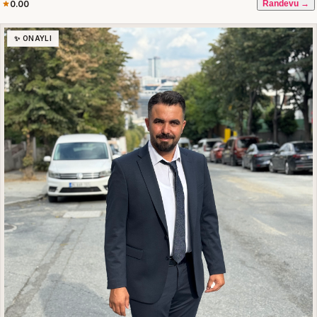
0.00
Randevu →
✨ ONAYLI