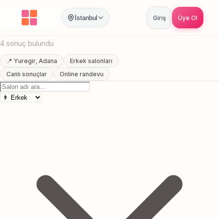
Anasayfa
/
Adana
/
Yuregir
/
Fade Kesim
İstanbul
Giriş
Üye Ol
Yuregir, Adana Fade Kesim
4 sonuç bulundu
📍 Yuregir, Adana
Erkek salonları
Canlı sonuçlar
Online randevu