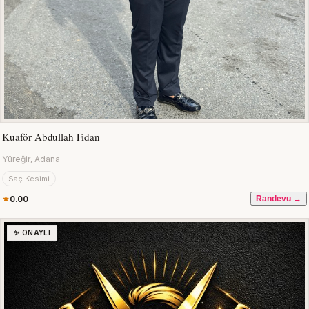
Kuaför Abdullah Fidan
Yüreğir, Adana
Saç Kesimi
0.00
Randevu →
✨ ONAYLI