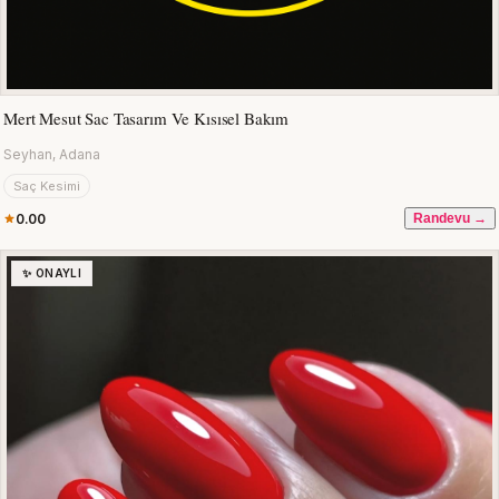
Mert Mesut Sac Tasarım Ve Kısısel Bakım
Seyhan, Adana
Saç Kesimi
0.00
Randevu →
✨ ONAYLI