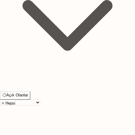
⚪
Açık Olanlar