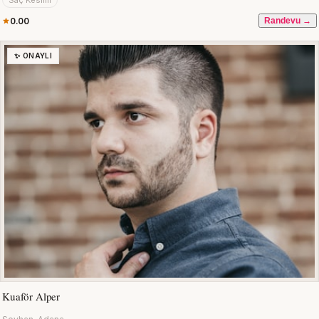
Saç Kesimi
0.00
Randevu →
✨ ONAYLI
Kuaför Alper