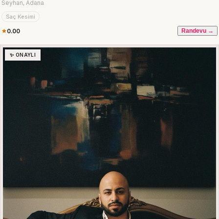
Seyhan, Adana
Saç Kesimi
0.00
Randevu →
✨ ONAYLI