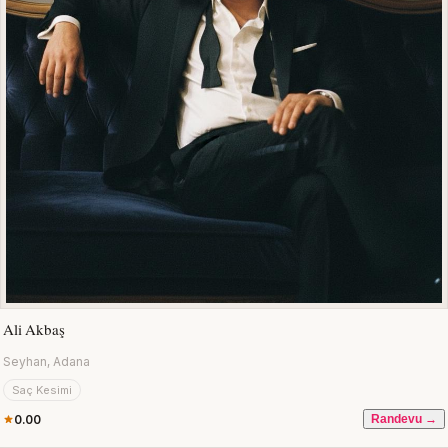
Ali Akbaş
Seyhan, Adana
Saç Kesimi
0.00
Randevu →