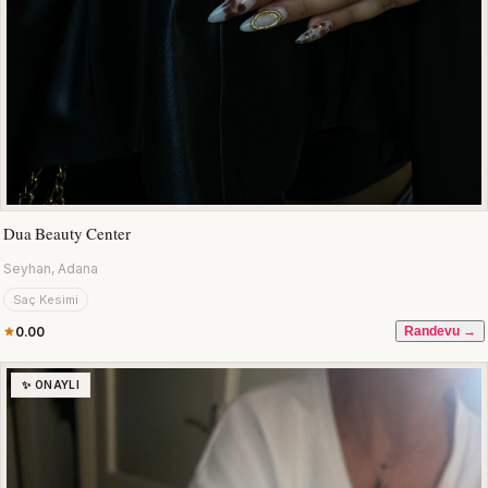
Dua Beauty Center
Seyhan, Adana
Saç Kesimi
0.00
Randevu →
✨ ONAYLI