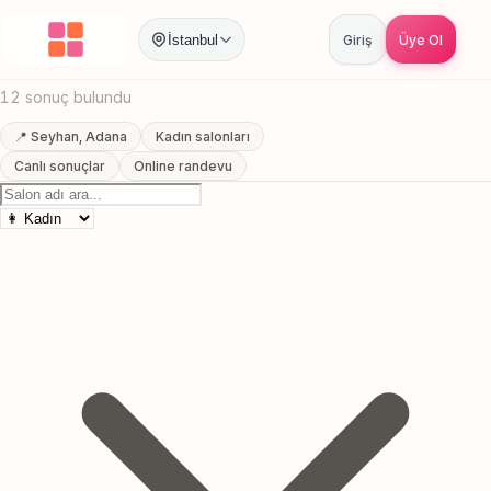
Anasayfa
/
Adana
/
Seyhan
/
Kas Sekillendirme
İstanbul
Giriş
Üye Ol
Seyhan, Adana Kas Sekillendirme
12 sonuç bulundu
📍 Seyhan, Adana
Kadın salonları
Canlı sonuçlar
Online randevu