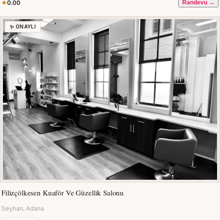
0.00
Randevu →
✨ ONAYLI
Filizçölkesen Kuaför Ve Güzellik Salonu
Seyhan, Adana