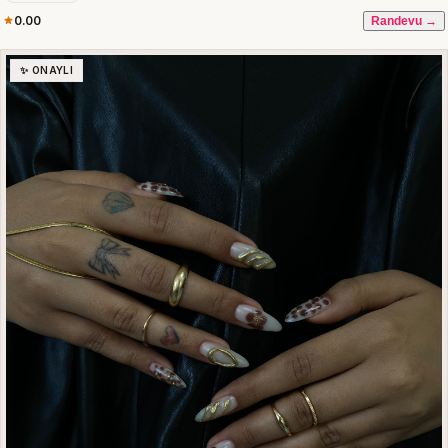
0.00
Randevu →
✨ ONAYLI