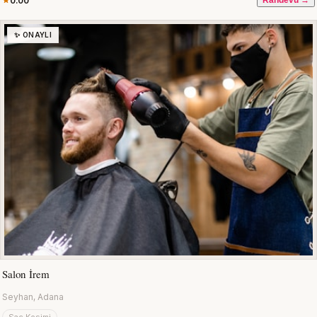
0.00
Randevu →
✨ ONAYLI
Salon İrem
Seyhan, Adana