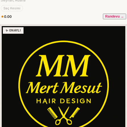
Seyhan, Adana
Saç Kesimi
0.00
Randevu →
✨ ONAYLI