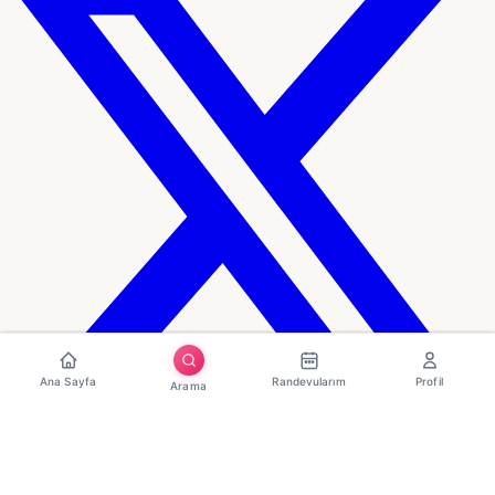
Ana Sayfa
Randevularım
Profil
Arama