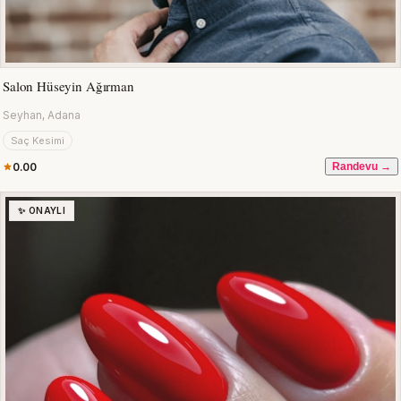
Salon Hüseyin Ağırman
Seyhan, Adana
Saç Kesimi
0.00
Randevu →
✨ ONAYLI