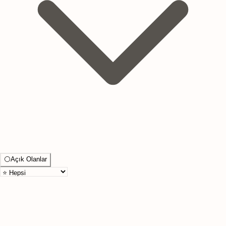
⚪
Açık Olanlar