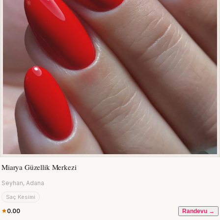
Miarya Güzellik Merkezi
Seyhan, Adana
Saç Kesimi
0.00
Randevu →