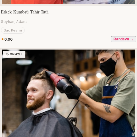
Erkek Kuaförü Tahir Tatli
Seyhan, Adana
Saç Kesimi
0.00
Randevu →
✨ ONAYLI