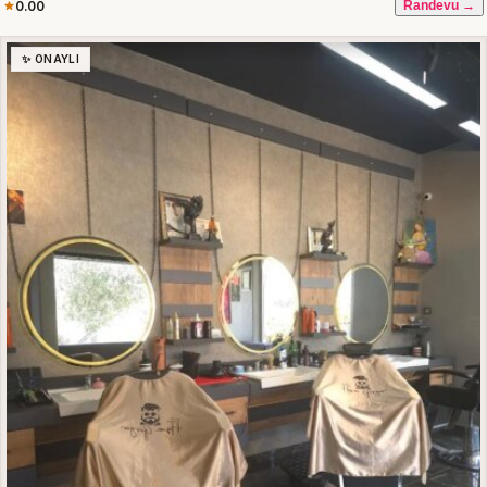
0.00
Randevu →
✨ ONAYLI