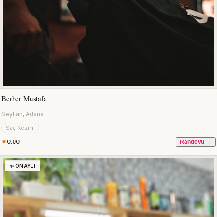
Berber Mustafa
Seyhan, Adana
Saç Kesimi
0.00
Randevu →
✨ ONAYLI