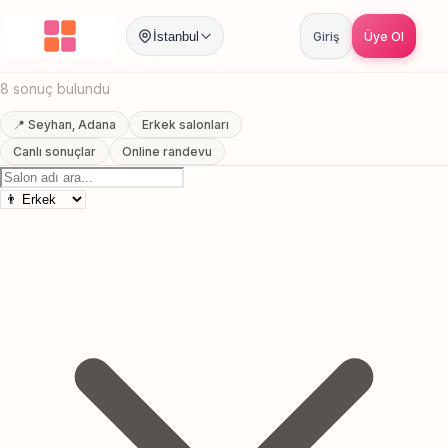
Anasayfa
/
Adana
/
Seyhan
/
Erkek Kuaförü
İstanbul
Giriş
Üye Ol
Seyhan, Adana Erkek Kuaförü
8 sonuç bulundu
📍 Seyhan, Adana
Erkek salonları
Canlı sonuçlar
Online randevu