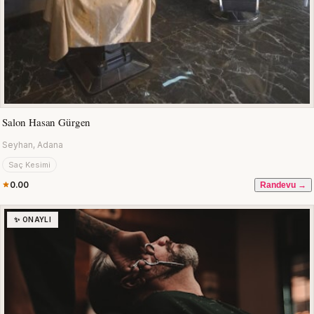
Salon Hasan Gürgen
Seyhan, Adana
Saç Kesimi
0.00
Randevu →
✨ ONAYLI