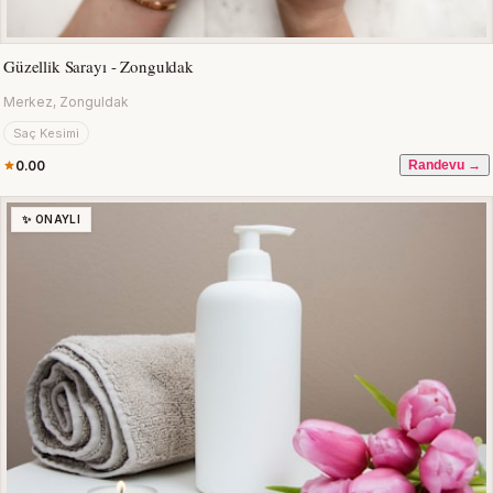
Güzellik Sarayı - Zonguldak
Merkez, Zonguldak
Saç Kesimi
0.00
Randevu →
✨ ONAYLI