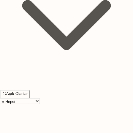
⚪
Açık Olanlar