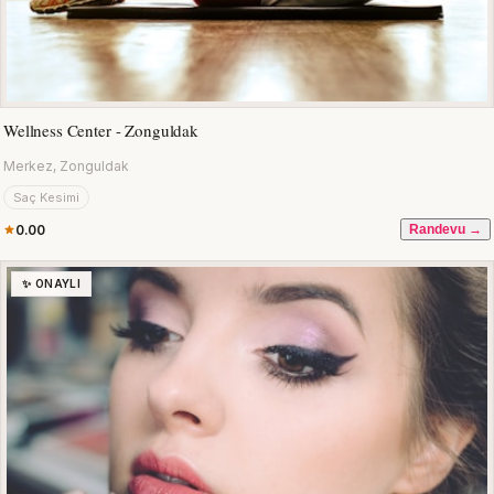
Wellness Center - Zonguldak
Merkez, Zonguldak
Saç Kesimi
0.00
Randevu →
✨ ONAYLI