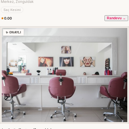
Merkez, Zonguldak
Saç Kesimi
0.00
Randevu →
✨ ONAYLI