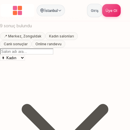
Anasayfa
/
Zonguldak
/
Merkez
/
Kadın Kuaförü
İstanbul
Giriş
Üye Ol
Merkez, Zonguldak Kadın Kuaförü
9 sonuç bulundu
📍 Merkez, Zonguldak
Kadın salonları
Canlı sonuçlar
Online randevu