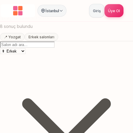
Anasayfa
/
Yozgat
/
Erkek Berberi
İstanbul
Giriş
Üye Ol
Yozgat Erkek Berberi
Canlı sonuçlar
Online randevu
8 sonuç bulundu
📍 Yozgat
Erkek salonları