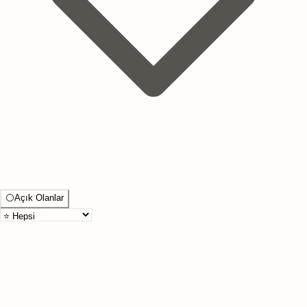
⚪
Açık Olanlar