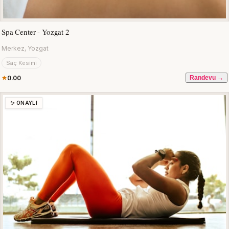
Spa Center - Yozgat 2
Merkez, Yozgat
Saç Kesimi
0.00
Randevu →
✨ ONAYLI