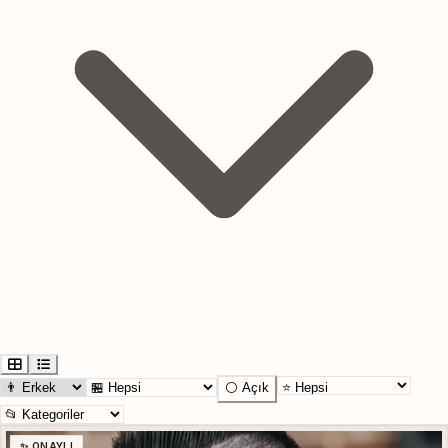
⚪ Açık
✨ ONAYLI