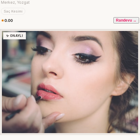
Merkez, Yozgat
Saç Kesimi
0.00
Randevu →
✨ ONAYLI