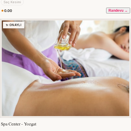
Saç Kesimi
0.00
Randevu →
✨ ONAYLI
Spa Center - Yozgat