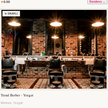
0.00
Randevu →
✨ ONAYLI
Trend Berber - Yozgat
Merkez, Yozgat