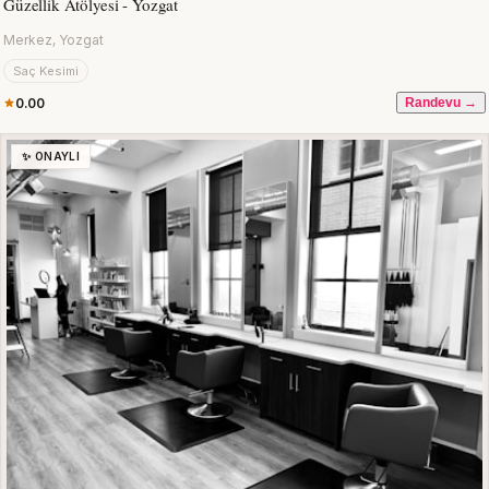
Güzellik Atölyesi - Yozgat
Merkez, Yozgat
Saç Kesimi
0.00
Randevu →
✨ ONAYLI