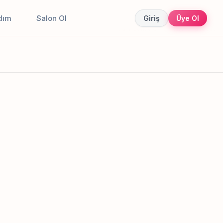
dım
Salon Ol
Giriş
Üye Ol
Canlı sonuçlar
Online randevu