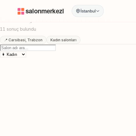
Anasayfa
/
Trabzon
/
Carsibasi
/
Kadın Kuaförü
İstanbul
Carsibasi, Trabzon Kadın Kuaförü
11 sonuç bulundu
📍 Carsibasi, Trabzon
Kadın salonları