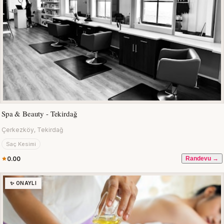
Spa & Beauty - Tekirdağ
Çerkezköy, Tekirdağ
Saç Kesimi
0.00
Randevu →
✨ ONAYLI