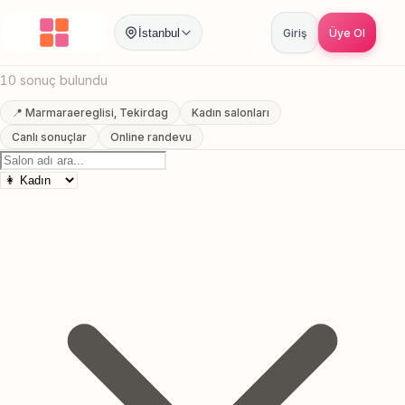
Anasayfa
/
Tekirdag
/
Marmaraereglisi
/
Kadın Kuaförü
İstanbul
Giriş
Üye Ol
Marmaraereglisi, Tekirdag Kadın Kuaförü
10 sonuç bulundu
📍 Marmaraereglisi, Tekirdag
Kadın salonları
Canlı sonuçlar
Online randevu