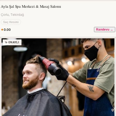
Ayla Şal Spa Merkezi & Masaj Salonu
Çorlu, Tekirdağ
Saç Kesimi
0.00
Randevu →
✨ ONAYLI