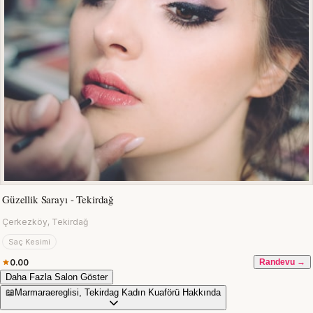
Güzellik Sarayı - Tekirdağ
Çerkezköy, Tekirdağ
Saç Kesimi
0.00
Randevu →
Daha Fazla Salon Göster
📖
Marmaraereglisi, Tekirdag Kadın Kuaförü Hakkında