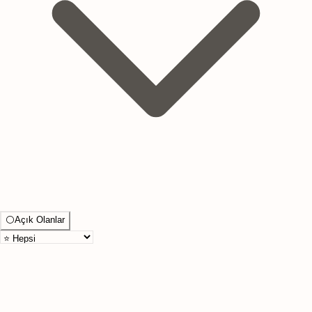
⚪
Açık Olanlar