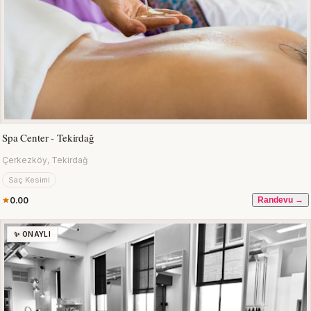
Spa Center - Tekirdağ
Çerkezköy, Tekirdağ
Saç Kesimi
0.00
Randevu →
✨ ONAYLI