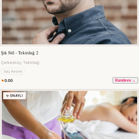
Şık Stil - Tekirdağ 2
Çerkezköy, Tekirdağ
Saç Kesimi
0.00
Randevu →
✨ ONAYLI