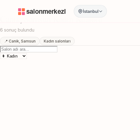
Anasayfa
/
Samsun
/
Canik
/
Kadın Kuaförü
İstanbul
Canik, Samsun Kadın Kuaförü
6 sonuç bulundu
📍 Canik, Samsun
Kadın salonları