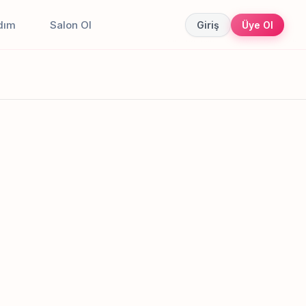
dım
Salon Ol
Giriş
Üye Ol
Canlı sonuçlar
Online randevu