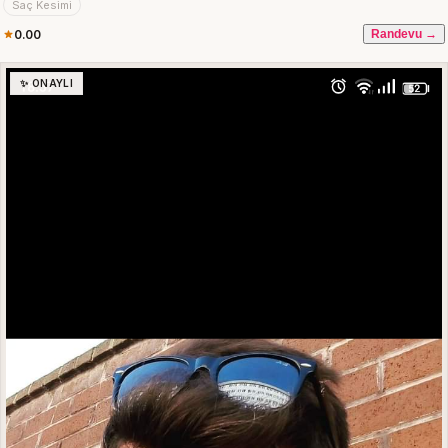
Saç Kesimi
0.00
Randevu →
✨ ONAYLI