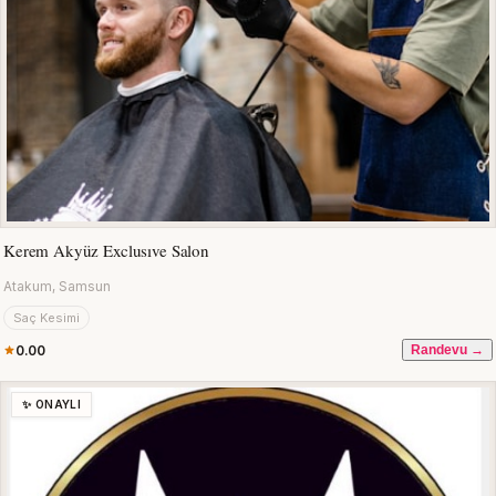
Kerem Akyüz Exclusıve Salon
Atakum, Samsun
Saç Kesimi
0.00
Randevu →
✨ ONAYLI