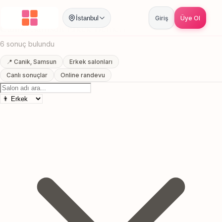
Anasayfa
/
Samsun
/
Canik
/
Erkek Berberi
İstanbul
Giriş
Üye Ol
Canik, Samsun Erkek Berberi
6 sonuç bulundu
📍 Canik, Samsun
Erkek salonları
Canlı sonuçlar
Online randevu