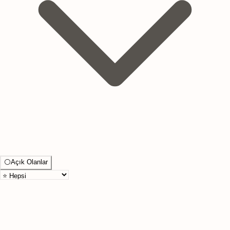
⚪
Açık Olanlar