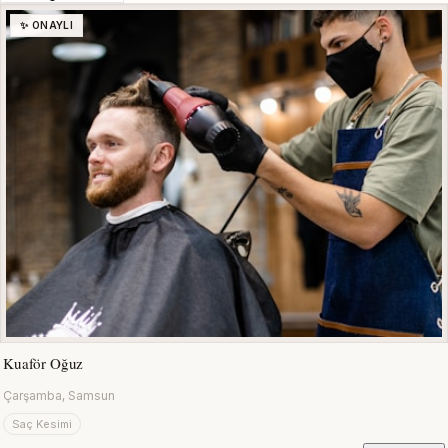
✨ ONAYLI
Kuaför Oğuz
Çarşamba, Samsun
Saç Kesimi