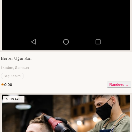
Berber Uğur Sarı
İlkadım, Samsun
Saç Kesimi
0.00
Randevu →
✨ ONAYLI