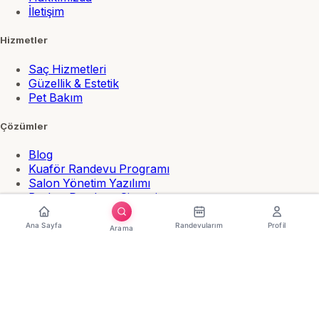
İletişim
Hizmetler
Saç Hizmetleri
Güzellik & Estetik
Pet Bakım
Çözümler
Blog
Kuaför Randevu Programı
Salon Yönetim Yazılımı
Berber Randevu Sistemi
Online Randevu Sistemi
Ücretsiz Randevu Programı
Ana Sayfa
Randevularım
Profil
Arama
Destek & Hukuki
Yardım Merkezi
Kullanım Şartları
Mesafeli Satış Sözleşmesi