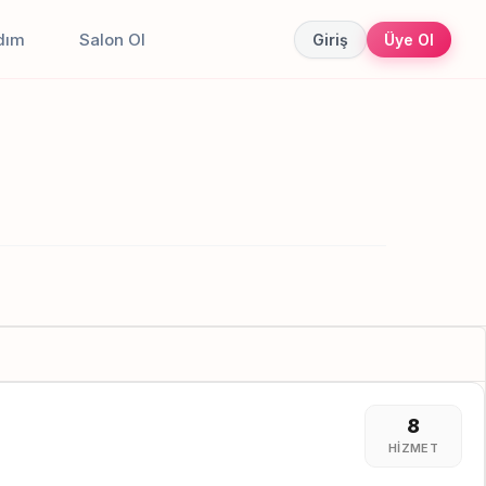
dım
Salon Ol
Giriş
Üye Ol
8
HIZMET