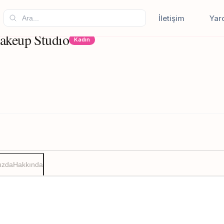
İletişim
Yar
akeup Studıo
Kadın
ızda
Hakkında