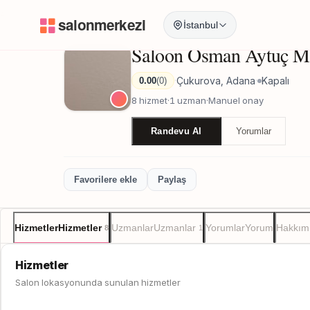
Anasayfa
/
Adana
/
Saloon Osman Aytuç Makeup Studıo
İstanbul
Saloon Osman Aytuç M
Çukurova, Adana
Kapalı
0.00
(0)
·
·
8 hizmet
·
1 uzman
·
Manuel onay
Randevu Al
Yorumlar
Favorilere ekle
Paylaş
Hizmetler
Hizmetler
Uzmanlar
Uzmanlar
Yorumlar
Yorum
Hakkım
8
1
Hizmetler
Salon lokasyonunda sunulan hizmetler