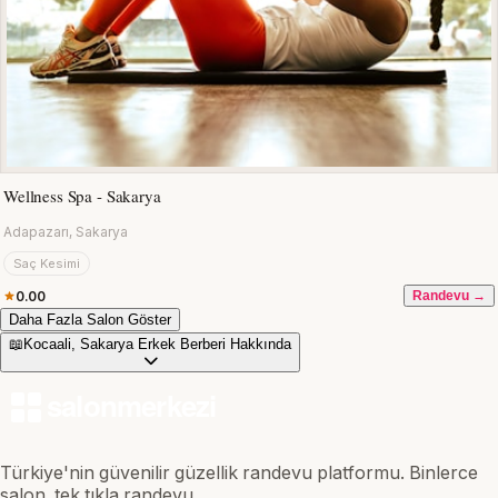
Wellness Spa - Sakarya
Adapazarı, Sakarya
Saç Kesimi
0.00
Randevu →
Daha Fazla Salon Göster
📖
Kocaali, Sakarya Erkek Berberi Hakkında
Türkiye'nin güvenilir güzellik randevu platformu. Binlerce
salon, tek tıkla randevu.