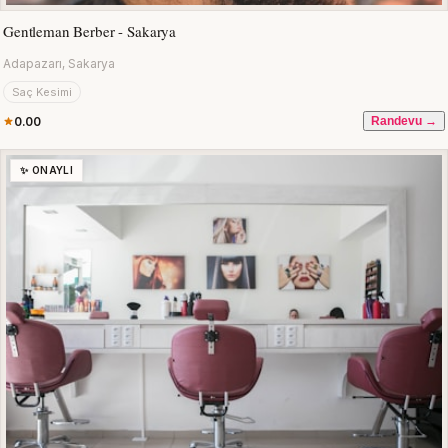
Gentleman Berber - Sakarya
Adapazarı, Sakarya
Saç Kesimi
0.00
Randevu →
✨ ONAYLI