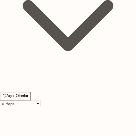
⚪
Açık Olanlar