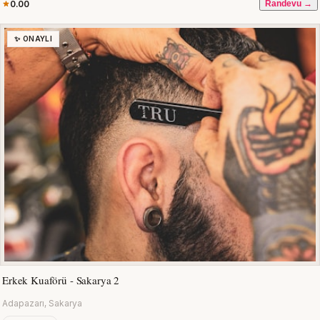
0.00
Randevu →
✨ ONAYLI
Erkek Kuaförü - Sakarya 2
Adapazarı, Sakarya