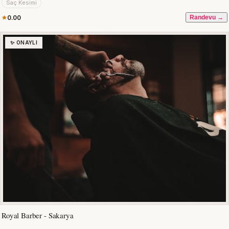
Saç Kesimi
0.00
Randevu →
✨ ONAYLI
Royal Barber - Sakarya