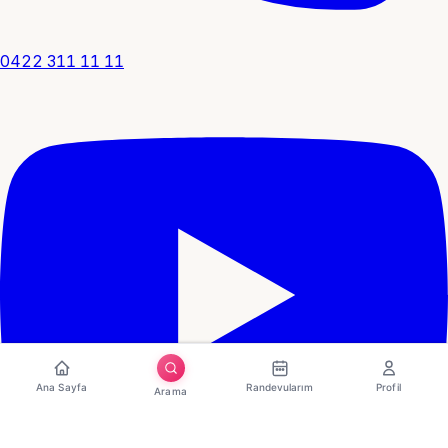
0422 311 11 11
Ana Sayfa
Randevularım
Profil
Arama