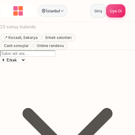
Anasayfa
/
Sakarya
/
Kocaali
/
Erkek Berberi
İstanbul
Giriş
Üye Ol
Kocaali, Sakarya Erkek Berberi
10 sonuç bulundu
📍 Kocaali, Sakarya
Erkek salonları
Canlı sonuçlar
Online randevu