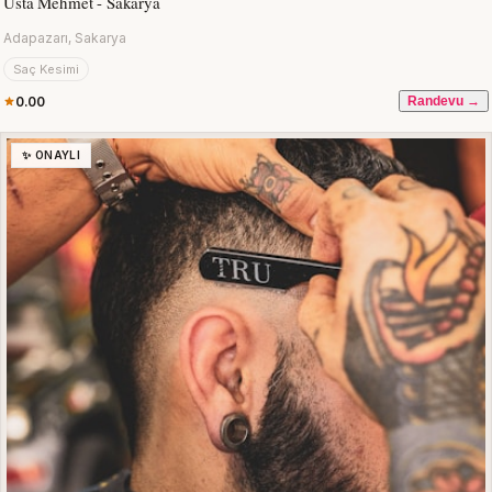
Usta Mehmet - Sakarya
Adapazarı, Sakarya
Saç Kesimi
0.00
Randevu →
✨ ONAYLI