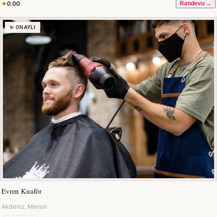
0.00
Randevu →
✨ ONAYLI
Evren Kuaför
Akdeniz, Mersin