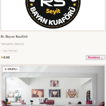
Rs Bayan Kuaförü
Yenişehir, Mersin
Saç Kesimi
0.00
Randevu →
✨ ONAYLI