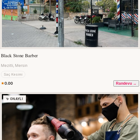
Black Stone Barber
Mezitli, Mersin
Saç Kesimi
0.00
Randevu →
✨ ONAYLI