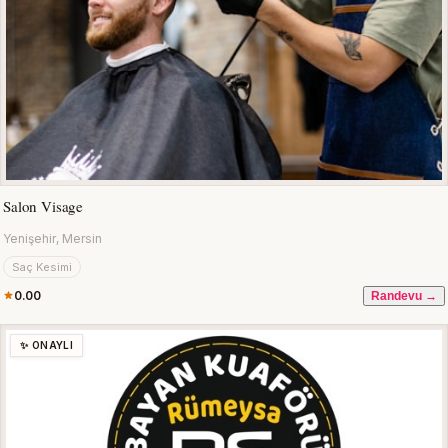
Salon Visage
Yenişehir, Mersin
Saç Kesimi
0.00
Randevu →
✨ ONAYLI