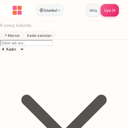
Anasayfa
/
Mersin
/
Kadın Kuaförü
İstanbul
Giriş
Üye Ol
Mersin Kadın Kuaförü
Canlı sonuçlar
Online randevu
8 sonuç bulundu
📍 Mersin
Kadın salonları