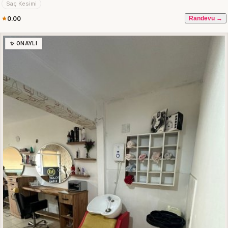
Saç Kesimi
0.00
Randevu →
✨ ONAYLI