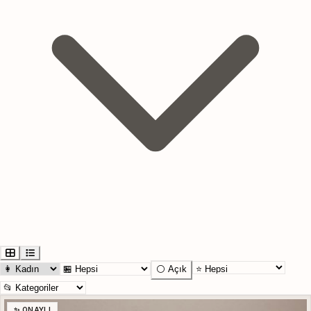
⚪ Açık
✨ ONAYLI