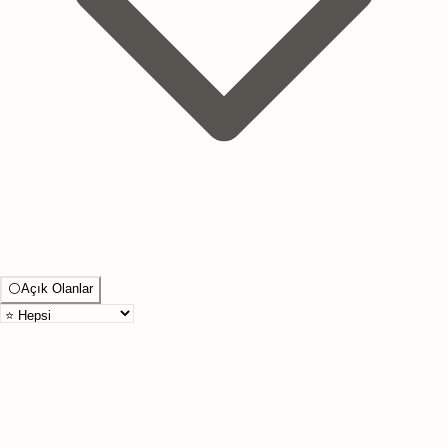
⚪
Açık Olanlar