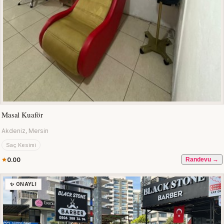
Masal Kuaför
Akdeniz, Mersin
Saç Kesimi
0.00
Randevu →
✨ ONAYLI