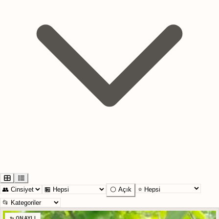
⚪ Açık
✨ ONAYLI