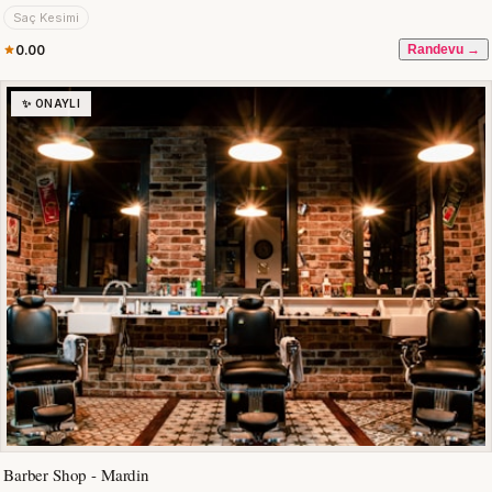
Saç Kesimi
0.00
Randevu →
✨ ONAYLI
Barber Shop - Mardin