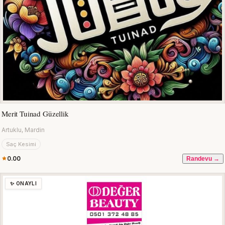
Merit Tuinad Güzellik
Artuklu, Mardin
Saç Kesimi
0.00
Randevu →
✨ ONAYLI