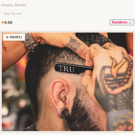
Artuklu, Mardin
Saç Kesimi
0.00
Randevu →
✨ ONAYLI