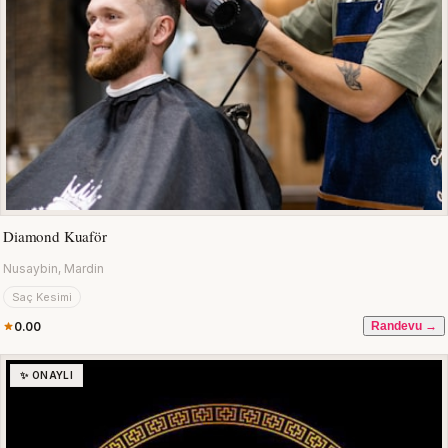
Diamond Kuaför
Nusaybin, Mardin
Saç Kesimi
0.00
Randevu →
✨ ONAYLI