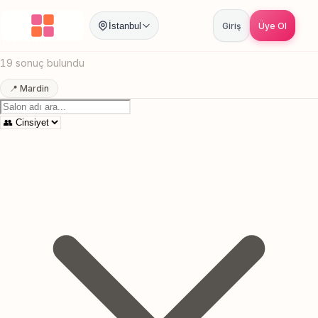
Anasayfa
/
Mardin
/
Kuaför
İstanbul
Giriş
Üye Ol
Mardin Kuaför
Canlı sonuçlar
Online randevu
19 sonuç bulundu
📍 Mardin