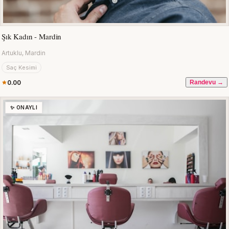
Şık Kadın - Mardin
Artuklu, Mardin
Saç Kesimi
0.00
Randevu →
✨ ONAYLI