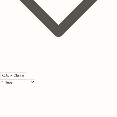
⚪
Açık Olanlar