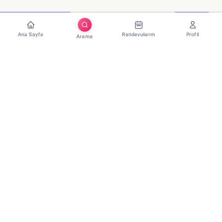
Ana Sayfa
Randevularım
Profil
Arama