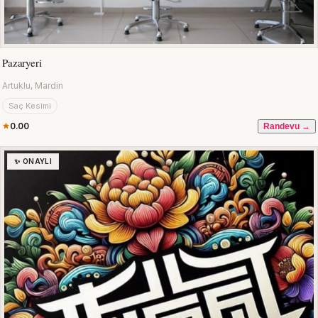
Pazaryeri
Artuklu, Mardin
Saç Kesimi
0.00
Randevu →
✨ ONAYLI