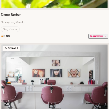
Demo Berber
Nusaybin, Mardin
Saç Kesimi
5.00
Randevu →
✨ ONAYLI