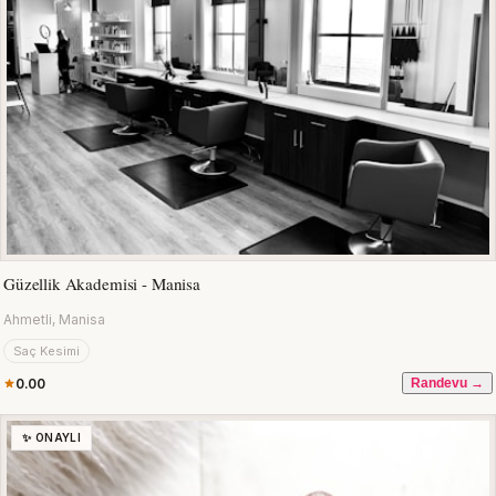
Güzellik Akademisi - Manisa
Ahmetli, Manisa
Saç Kesimi
0.00
Randevu →
✨ ONAYLI