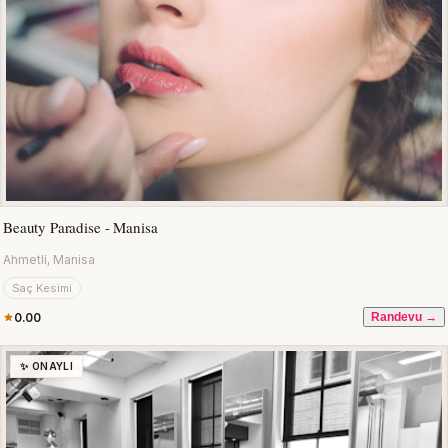
Beauty Paradise - Manisa
Ahmetli, Manisa
Saç Kesimi
0.00
Randevu →
✨ ONAYLI