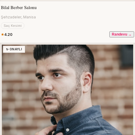
Bilal Berber Salonu
Şehzadeler, Manisa
Saç Kesimi
4.20
Randevu →
✨ ONAYLI