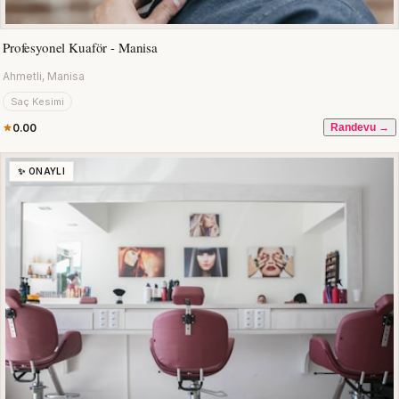
Profesyonel Kuaför - Manisa
Ahmetli, Manisa
Saç Kesimi
0.00
Randevu →
✨ ONAYLI