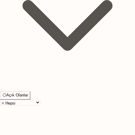
⚪
Açık Olanlar