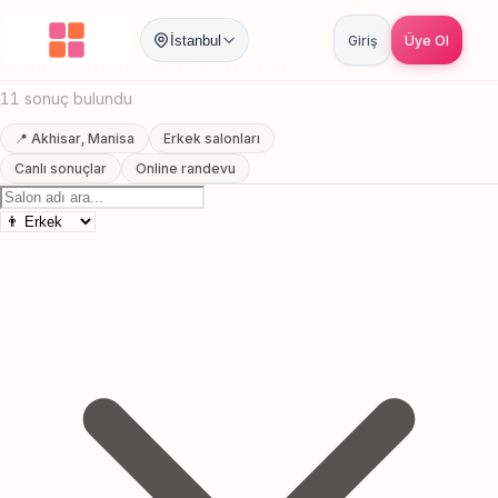
Anasayfa
/
Manisa
/
Akhisar
/
Erkek Berberi
İstanbul
Giriş
Üye Ol
Akhisar, Manisa Erkek Berberi
11 sonuç bulundu
📍 Akhisar, Manisa
Erkek salonları
Canlı sonuçlar
Online randevu