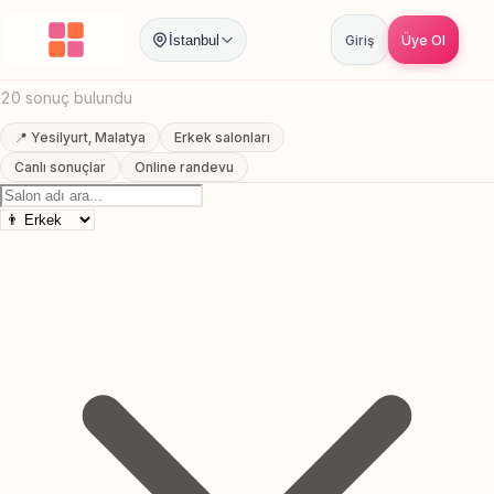
Anasayfa
/
Malatya
/
Yesilyurt
/
Erkek Berberi
İstanbul
Giriş
Üye Ol
Yesilyurt, Malatya Erkek Berberi
20 sonuç bulundu
📍 Yesilyurt, Malatya
Erkek salonları
Canlı sonuçlar
Online randevu