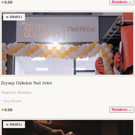
0.00
Randevu →
✨ ONAYLI
Zeynep Gültekin Nail Artist
Yeşilyurt, Malatya
Saç Kesimi
0.00
Randevu →
✨ ONAYLI