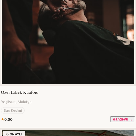
Özer Erkek Kuaförü
Yeşilyurt, Malatya
Saç Kesimi
0.00
Randevu →
✨ ONAYLI