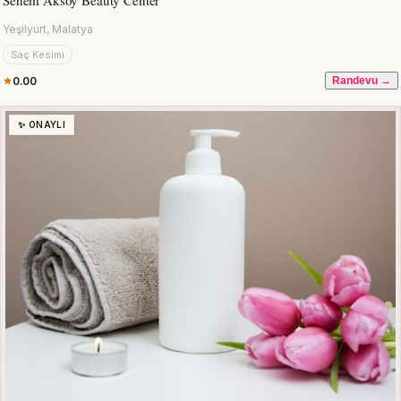
Senem Aksoy Beauty Center
Yeşilyurt, Malatya
Saç Kesimi
0.00
Randevu →
✨ ONAYLI