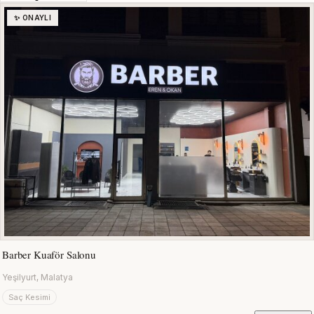
✨ ONAYLI
Barber Kuaför Salonu
Yeşilyurt, Malatya
Saç Kesimi