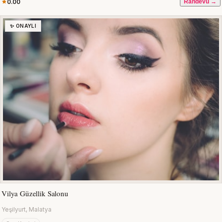
0.00
Randevu →
✨ ONAYLI
Vilya Güzellik Salonu
Yeşilyurt, Malatya