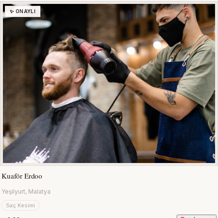
✨ ONAYLI
Kuaför Erdoo
Yeşilyurt, Malatya
Saç Kesimi