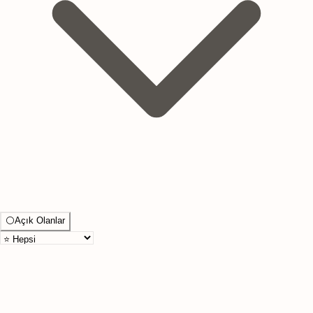
⚪
Açık Olanlar