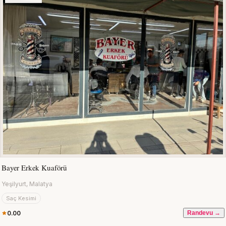
Bayer Erkek Kuaförü
Yeşilyurt, Malatya
Saç Kesimi
0.00
Randevu →