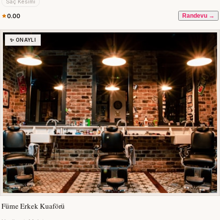
Saç Kesimi
0.00
Randevu →
✨ ONAYLI
Füme Erkek Kuaförü