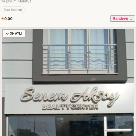
Yeşilyurt, Malatya
Saç Kesimi
0.00
Randevu →
✨ ONAYLI