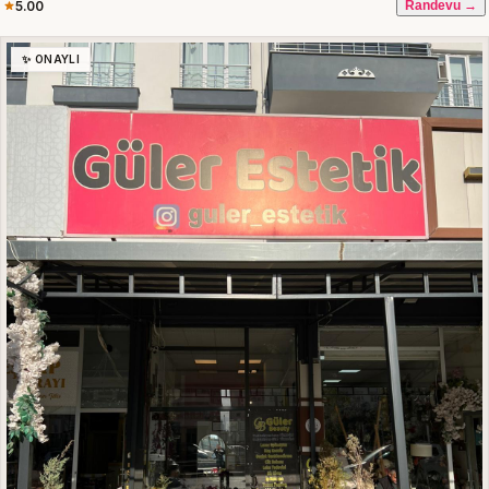
5.00
Randevu →
✨ ONAYLI