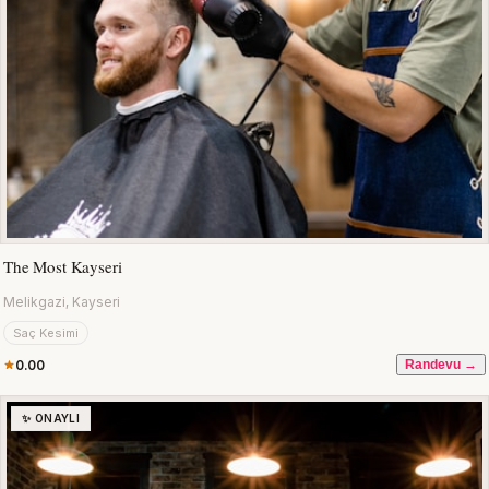
The Most Kayseri
Melikgazi, Kayseri
Saç Kesimi
0.00
Randevu →
✨ ONAYLI