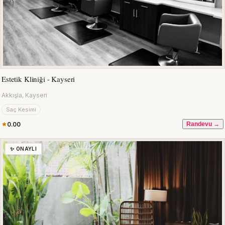
Estetik Kliniği - Kayseri
Akkışla, Kayseri
Saç Kesimi
0.00
Randevu →
✨ ONAYLI