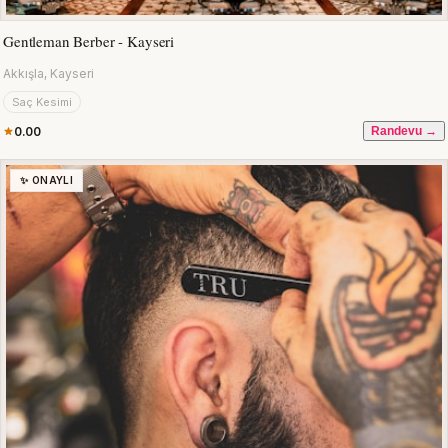
Gentleman Berber - Kayseri
Akkışla, Kayseri
Saç Kesimi
0.00
Randevu →
✨ ONAYLI