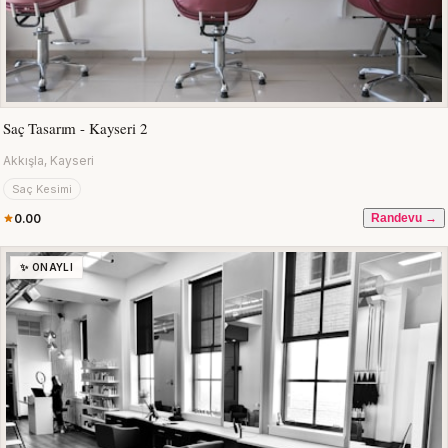
Saç Tasarım - Kayseri 2
Akkışla, Kayseri
Saç Kesimi
0.00
Randevu →
✨ ONAYLI