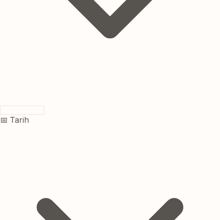
📅 Tarih