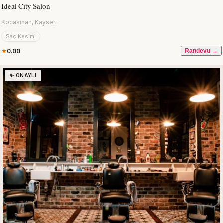
Ideal Cıty Salon
Kocasinan, Kayseri
Saç Kesimi
0.00
Randevu →
✨ ONAYLI