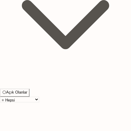
⚪
Açık Olanlar