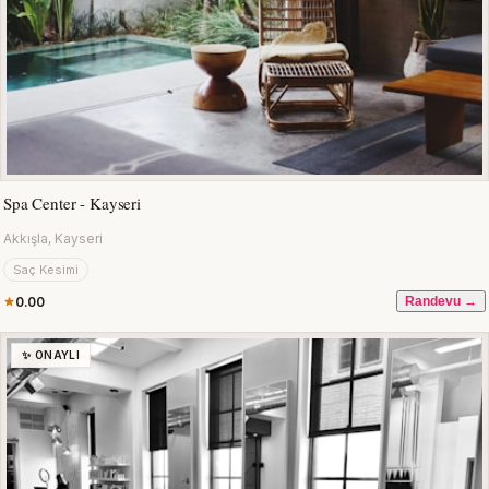
Spa Center - Kayseri
Akkışla, Kayseri
Saç Kesimi
0.00
Randevu →
✨ ONAYLI