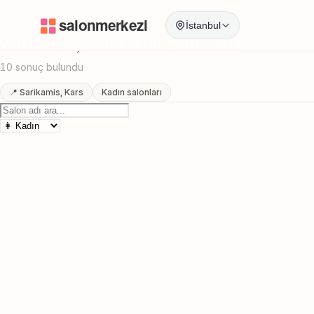
Anasayfa
/
Kars
/
Sarikamis
/
Kadın Kuaförü
İstanbul
Sarikamis, Kars Kadın Kuaförü
10 sonuç bulundu
📍 Sarikamis, Kars
Kadın salonları