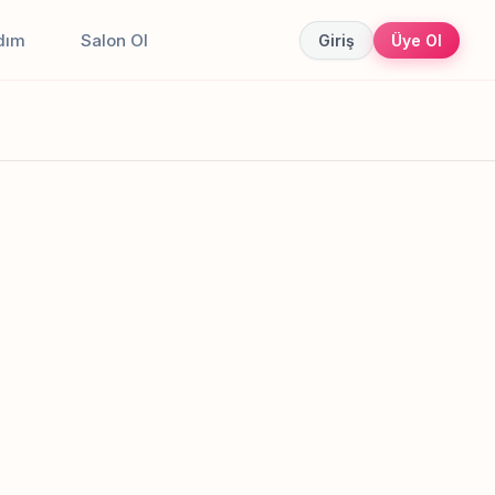
dım
Salon Ol
Giriş
Üye Ol
Canlı sonuçlar
Online randevu