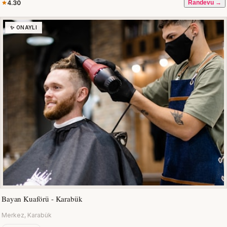
4.30
Randevu →
✨ ONAYLI
Bayan Kuaförü - Karabük
Merkez, Karabük