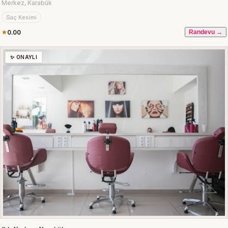
Merkez, Karabük
Saç Kesimi
0.00
Randevu →
✨ ONAYLI