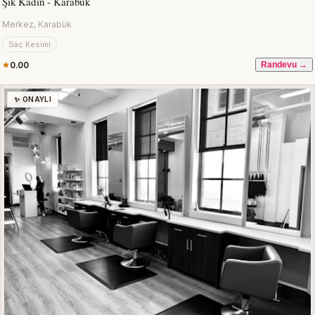
Şık Kadın - Karabük
Merkez, Karabük
Saç Kesimi
0.00
Randevu →
✨ ONAYLI