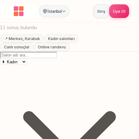
Anasayfa
/
Karabuk
/
Merkez
/
Kadın Kuaförü
İstanbul
Giriş
Üye Ol
Merkez, Karabuk Kadın Kuaförü
11 sonuç bulundu
📍 Merkez, Karabuk
Kadın salonları
Canlı sonuçlar
Online randevu