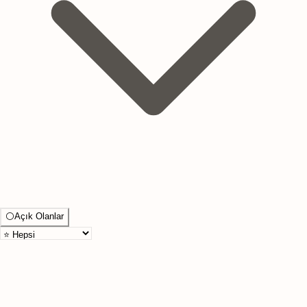
⚪
Açık Olanlar