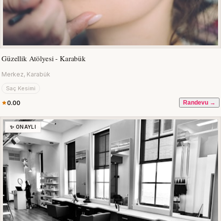
Güzellik Atölyesi - Karabük
Merkez, Karabük
Saç Kesimi
0.00
Randevu →
✨ ONAYLI