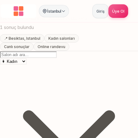
Anasayfa
/
Istanbul
/
Besiktas
/
Kadın Kuaförü
İstanbul
Giriş
Üye Ol
Besiktas, Istanbul Kadın Kuaförü
1 sonuç bulundu
📍 Besiktas, Istanbul
Kadın salonları
Canlı sonuçlar
Online randevu