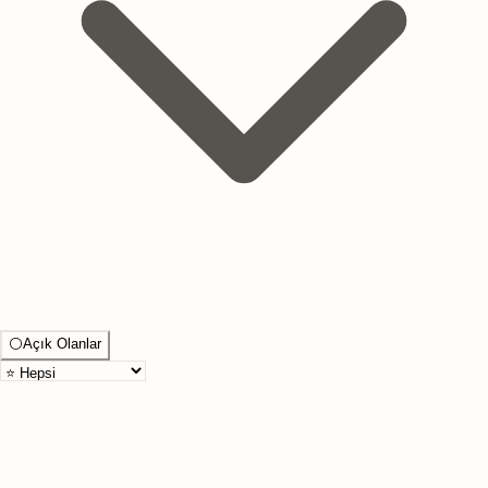
⚪
Açık Olanlar