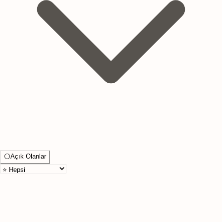
⚪
Açık Olanlar