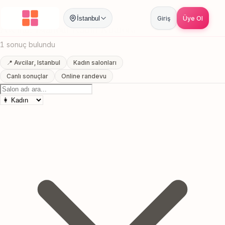
Anasayfa
/
Istanbul
/
Avcilar
/
Kadın Kuaförü
İstanbul
Giriş
Üye Ol
Avcilar, Istanbul Kadın Kuaförü
1 sonuç bulundu
📍 Avcilar, Istanbul
Kadın salonları
Canlı sonuçlar
Online randevu