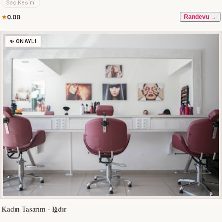
Saç Kesimi
0.00
Randevu →
✨ ONAYLI
Kadın Tasarım - Iğdır