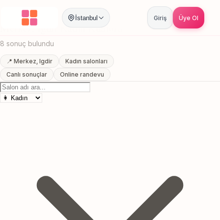
Anasayfa
/
Igdir
/
Merkez
/
Kadın Kuaförü
İstanbul
Giriş
Üye Ol
Merkez, Igdir Kadın Kuaförü
8 sonuç bulundu
📍 Merkez, Igdir
Kadın salonları
Canlı sonuçlar
Online randevu