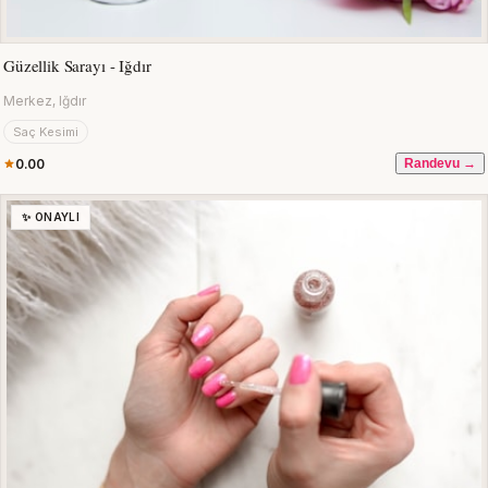
Güzellik Sarayı - Iğdır
Merkez, Iğdır
Saç Kesimi
0.00
Randevu →
✨ ONAYLI