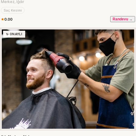
Merkez, Iğdır
Saç Kesimi
0.00
Randevu →
✨ ONAYLI