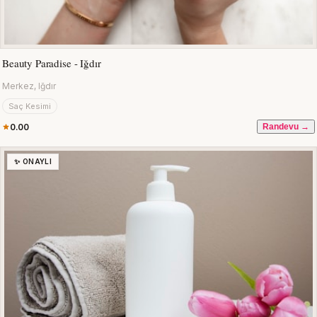
Beauty Paradise - Iğdır
Merkez, Iğdır
Saç Kesimi
0.00
Randevu →
✨ ONAYLI