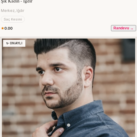
Şık Kadın - Iğdır
Merkez, Iğdır
Saç Kesimi
0.00
Randevu →
✨ ONAYLI