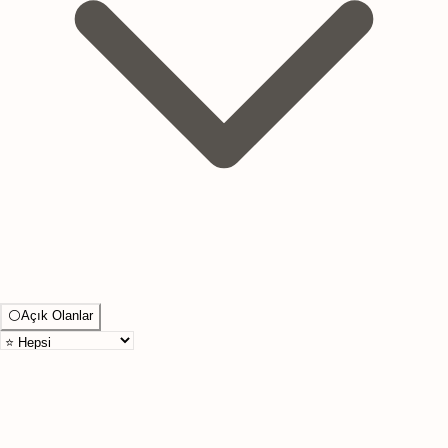
⚪
Açık Olanlar