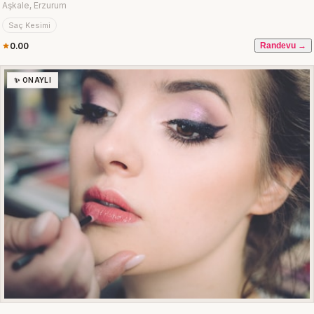
Aşkale, Erzurum
Saç Kesimi
0.00
Randevu →
✨ ONAYLI