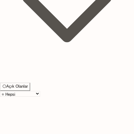
⚪
Açık Olanlar