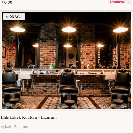
0.00
Randevu →
✨ ONAYLI
Elite Erkek Kuaförü - Erzurum
Aşkale, Erzurum