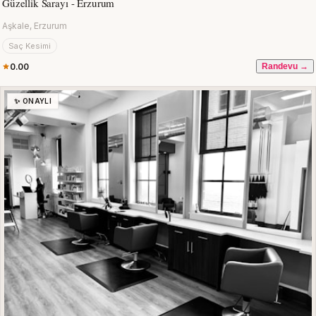
Güzellik Sarayı - Erzurum
Aşkale, Erzurum
Saç Kesimi
0.00
Randevu →
✨ ONAYLI