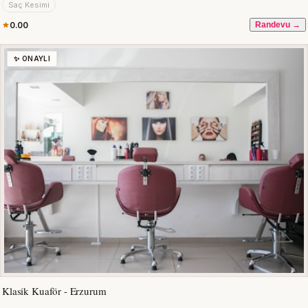
Saç Kesimi
0.00
Randevu →
✨ ONAYLI
Klasik Kuaför - Erzurum