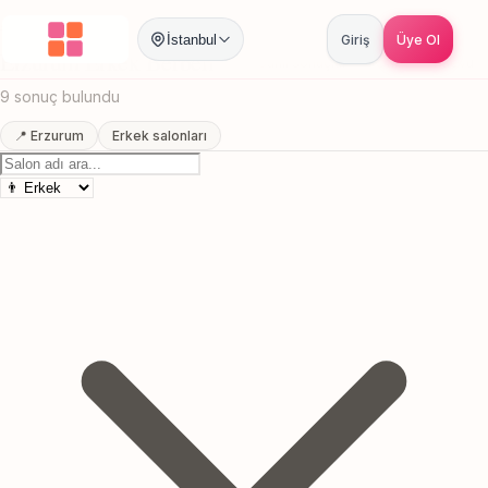
Anasayfa
/
Erzurum
/
Erkek Berberi
İstanbul
Giriş
Üye Ol
Erzurum Erkek Berberi
Canlı sonuçlar
Online randevu
9 sonuç bulundu
📍 Erzurum
Erkek salonları