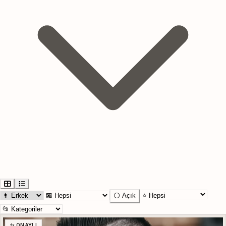
⚪ Açık
✨ ONAYLI