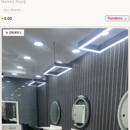
Merkez, Elazığ
Saç Kesimi
0.00
Randevu →
✨ ONAYLI