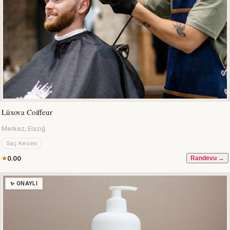
Lüxova Coiffeur
Merkez, Elazığ
Saç Kesimi
0.00
Randevu →
✨ ONAYLI