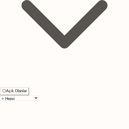
⚪
Açık Olanlar