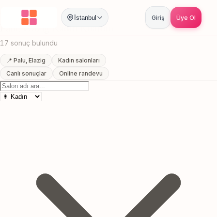
Anasayfa
/
Elazig
/
Palu
/
Kadın Kuaförü
İstanbul
Giriş
Üye Ol
Palu, Elazig Kadın Kuaförü
17 sonuç bulundu
📍 Palu, Elazig
Kadın salonları
Canlı sonuçlar
Online randevu