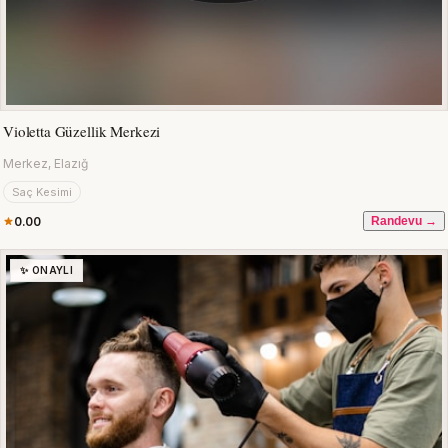
Violetta Güzellik Merkezi
Merkez, Elazığ
Saç Kesimi
0.00
Randevu →
✨ ONAYLI