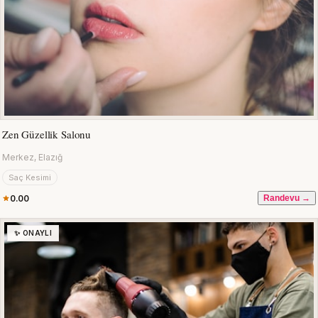
Zen Güzellik Salonu
Merkez, Elazığ
Saç Kesimi
0.00
Randevu →
✨ ONAYLI