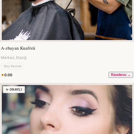
A-zbayan Kuaförü
Merkez, Elazığ
Saç Kesimi
0.00
Randevu →
✨ ONAYLI