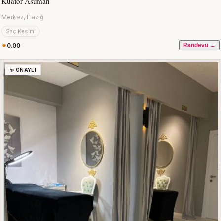
Kuaför Asuman
Merkez, Elazığ
Saç Kesimi
0.00
Randevu →
✨ ONAYLI