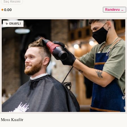
Saç Kesimi
0.00
Randevu →
✨ ONAYLI
Moss Kuaför