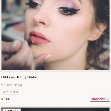
Elif Erşin Beauty Studio
Merkez, Elazığ
Saç Kesimi
0.00
Randevu →