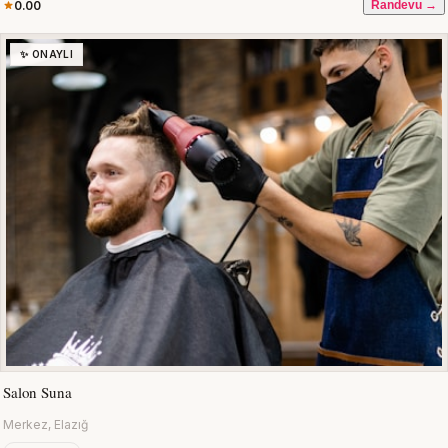
0.00
Randevu →
✨ ONAYLI
Salon Suna
Merkez, Elazığ