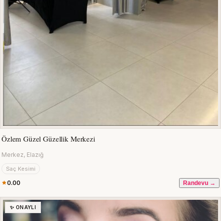
Özlem Güzel Güzellik Merkezi
Merkez, Elazığ
Saç Kesimi
0.00
Randevu →
✨ ONAYLI