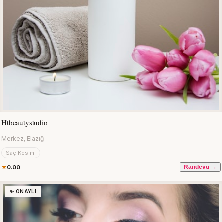
Htbeautystudio
Merkez, Elazığ
Saç Kesimi
0.00
Randevu →
✨ ONAYLI