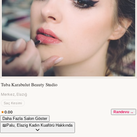
Tuba Karabulut Beauty Studio
Merkez, Elazığ
Saç Kesimi
0.00
Randevu →
Daha Fazla Salon Göster
📖
Palu, Elazig Kadın Kuaförü Hakkında