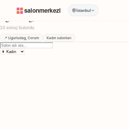
Anasayfa
/
Corum
/
Ugurludag
/
Kadın Kuaförü
İstanbul
Ugurludag, Corum Kadın Kuaförü
10 sonuç bulundu
📍 Ugurludag, Corum
Kadın salonları