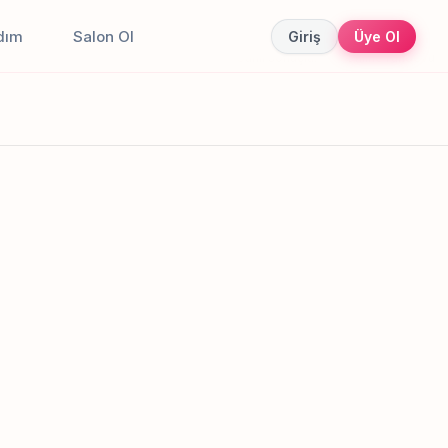
dım
Salon Ol
Giriş
Üye Ol
Canlı sonuçlar
Online randevu