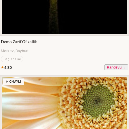
Demo Zarif Güzellik
Merkez, Bayburt
Saç Kesimi
4.80
Randevu →
✨ ONAYLI