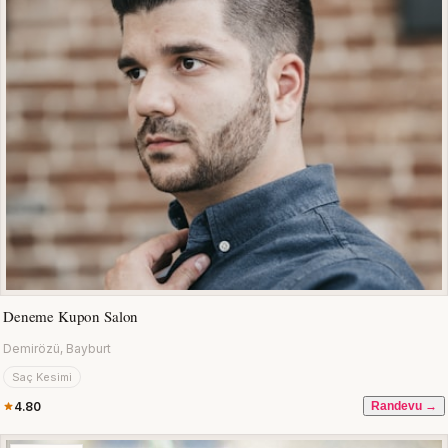
Deneme Kupon Salon
Demirözü, Bayburt
Saç Kesimi
4.80
Randevu →