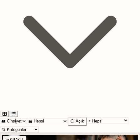
⚪ Açık
✨ ONAYLI