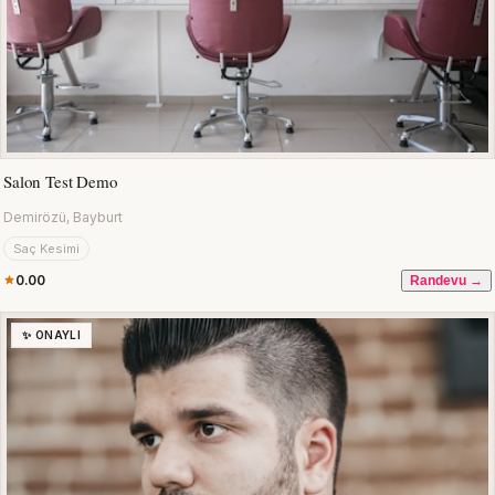
Salon Test Demo
Demirözü, Bayburt
Saç Kesimi
0.00
Randevu →
✨ ONAYLI