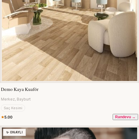
Demo Kaya Kuaför
Merkez, Bayburt
Saç Kesimi
5.00
Randevu →
✨ ONAYLI