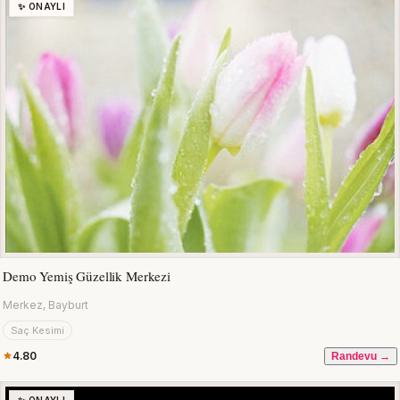
✨ ONAYLI
Demo Yemiş Güzellik Merkezi
Merkez, Bayburt
Saç Kesimi
4.80
Randevu →
✨ ONAYLI