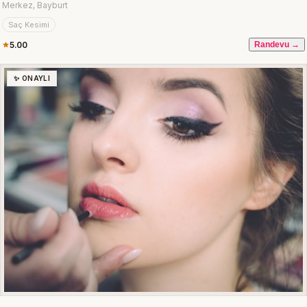
Merkez, Bayburt
Saç Kesimi
5.00
Randevu →
✨ ONAYLI