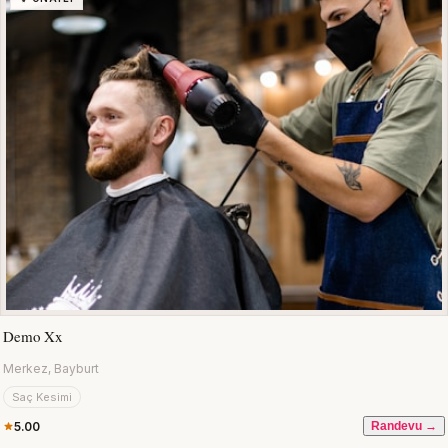
Demo Xx
Merkez, Bayburt
Saç Kesimi
5.00
Randevu →