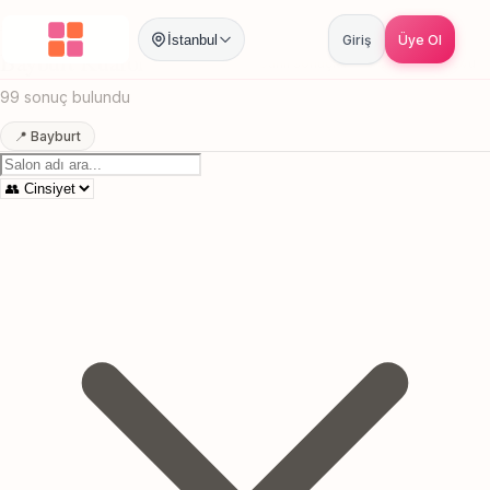
Anasayfa
/
Bayburt
/
Kuaför
İstanbul
Giriş
Üye Ol
Bayburt Kuaför
Canlı sonuçlar
Online randevu
99 sonuç bulundu
📍 Bayburt