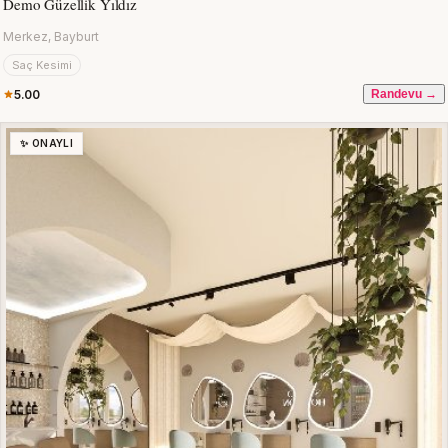
Demo Güzellik Yıldız
Merkez, Bayburt
Saç Kesimi
5.00
Randevu →
✨ ONAYLI