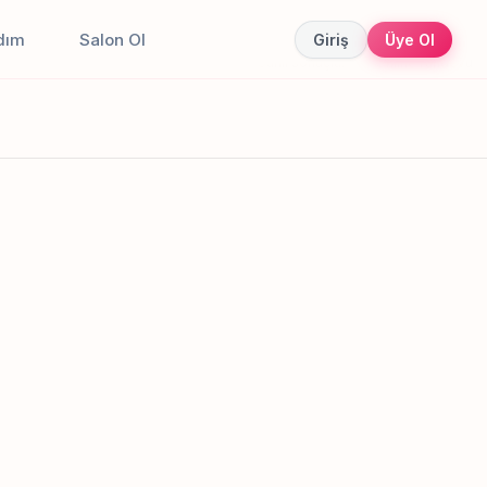
dım
Salon Ol
Giriş
Üye Ol
Canlı sonuçlar
Online randevu