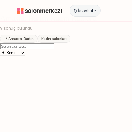
Anasayfa
/
Bartin
/
Amasra
/
Kadın Kuaförü
İstanbul
Amasra, Bartin Kadın Kuaförü
9 sonuç bulundu
📍 Amasra, Bartin
Kadın salonları