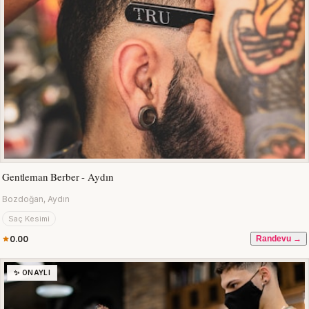
Gentleman Berber - Aydın
Bozdoğan, Aydın
Saç Kesimi
0.00
Randevu →
✨ ONAYLI