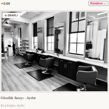
0.00
Randevu →
✨ ONAYLI
Güzellik Sarayı - Aydın
Bozdoğan, Aydın