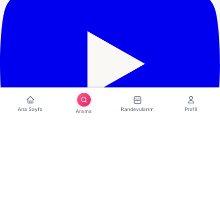
Ana Sayfa
Randevularım
Profil
Arama