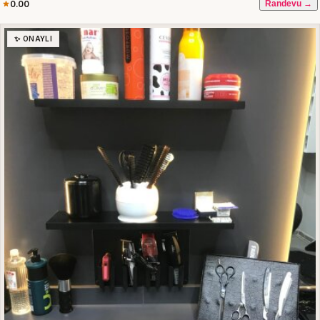
0.00
Randevu →
✨ ONAYLI