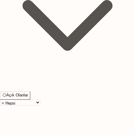
⚪
Açık Olanlar