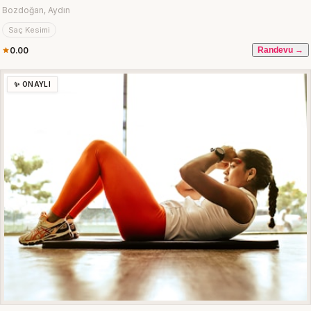
Bozdoğan, Aydın
Saç Kesimi
0.00
Randevu →
✨ ONAYLI