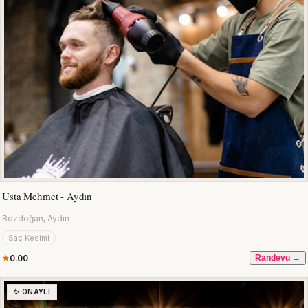
Usta Mehmet - Aydın
Bozdoğan, Aydın
Saç Kesimi
0.00
Randevu →
✨ ONAYLI