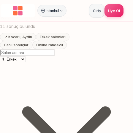
Anasayfa
/
Aydin
/
Kocarli
/
Erkek Berberi
İstanbul
Giriş
Üye Ol
Kocarli, Aydin Erkek Berberi
11 sonuç bulundu
📍 Kocarli, Aydin
Erkek salonları
Canlı sonuçlar
Online randevu