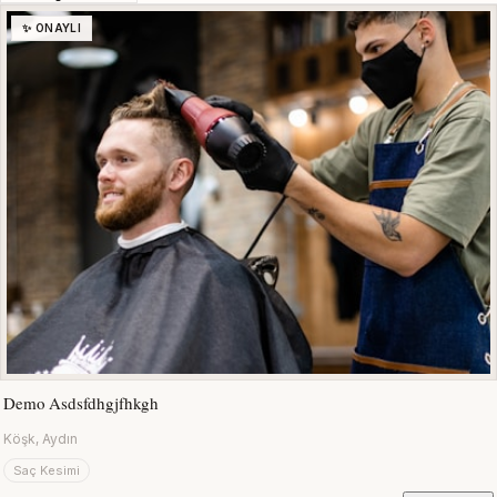
✨ ONAYLI
Demo Asdsfdhgjfhkgh
Köşk, Aydın
Saç Kesimi