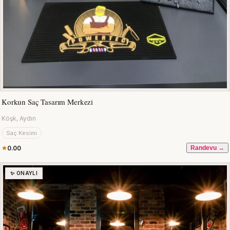
Korkun Saç Tasarım Merkezi
Köşk, Aydın
Saç Kesimi
0.00
Randevu →
✨ ONAYLI