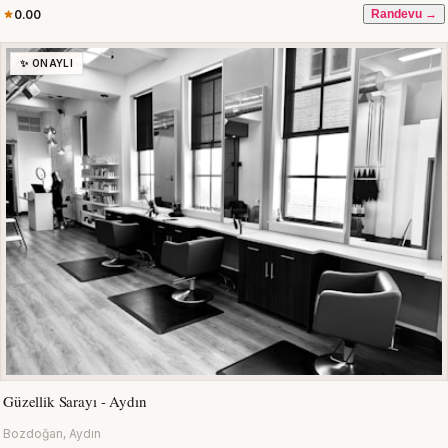
0.00
Randevu →
✨ ONAYLI
Güzellik Sarayı - Aydın
Bozdoğan, Aydın