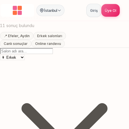
Anasayfa
/
Aydin
/
Efeler
/
Erkek Berberi
İstanbul
Giriş
Üye Ol
Efeler, Aydin Erkek Berberi
11 sonuç bulundu
📍 Efeler, Aydin
Erkek salonları
Canlı sonuçlar
Online randevu