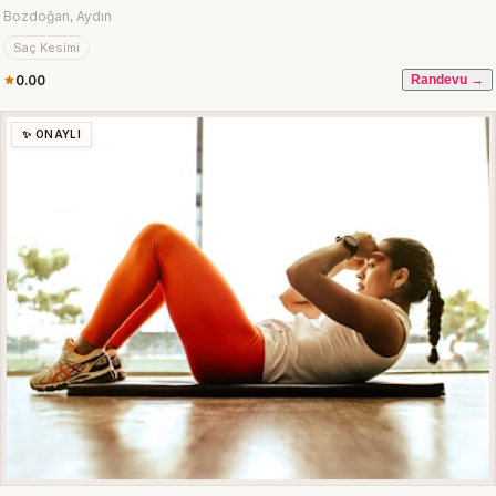
Bozdoğan, Aydın
Saç Kesimi
0.00
Randevu →
✨ ONAYLI