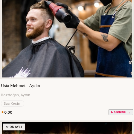
Usta Mehmet - Aydın
Bozdoğan, Aydın
Saç Kesimi
0.00
Randevu →
✨ ONAYLI