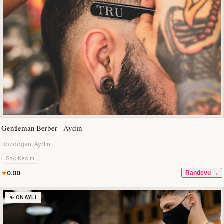
Gentleman Berber - Aydın
Bozdoğan, Aydın
Saç Kesimi
0.00
Randevu →
✨ ONAYLI