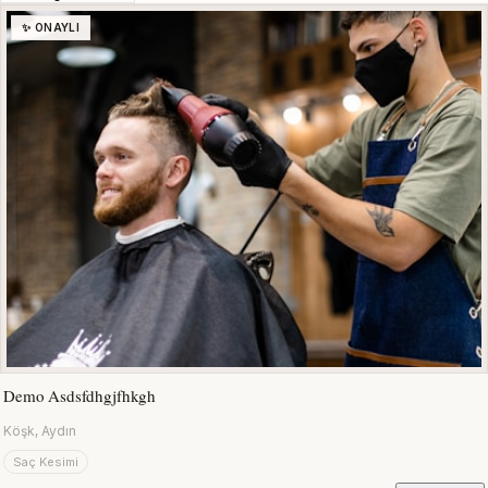
✨ ONAYLI
Demo Asdsfdhgjfhkgh
Köşk, Aydın
Saç Kesimi