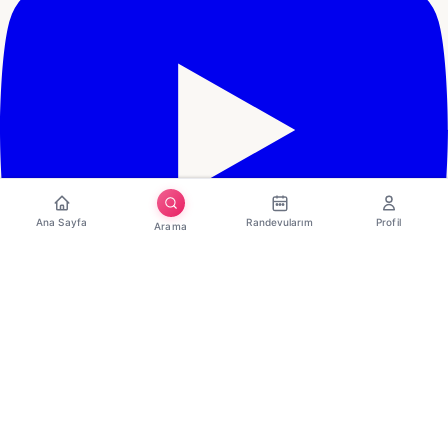
Ana Sayfa
Randevularım
Profil
Arama