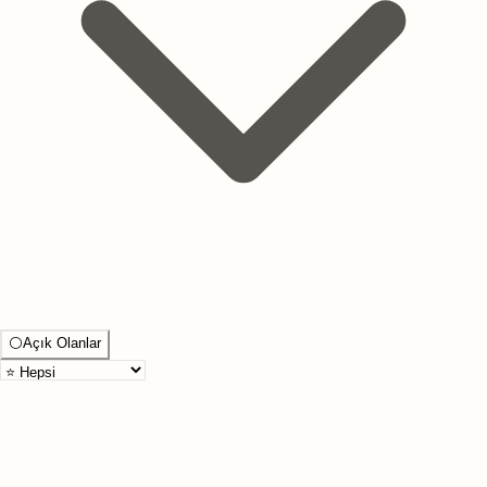
⚪
Açık Olanlar