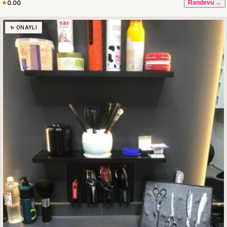
0.00
Randevu →
✨ ONAYLI