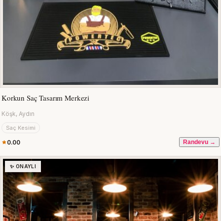
Korkun Saç Tasarım Merkezi
Köşk, Aydın
Saç Kesimi
0.00
Randevu →
✨ ONAYLI