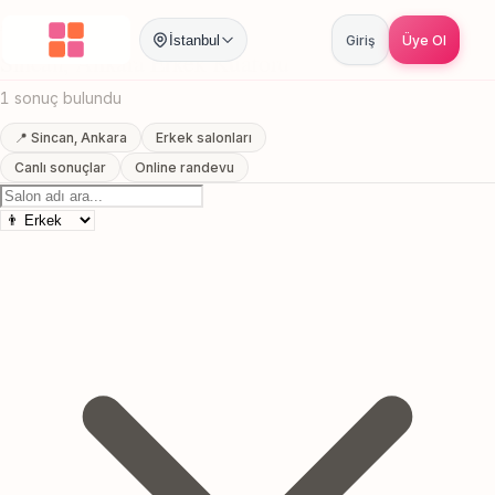
Anasayfa
/
Ankara
/
Sincan
/
Erkek Kuaförü
İstanbul
Giriş
Üye Ol
Sincan, Ankara Erkek Kuaförü
1 sonuç bulundu
📍 Sincan, Ankara
Erkek salonları
Canlı sonuçlar
Online randevu