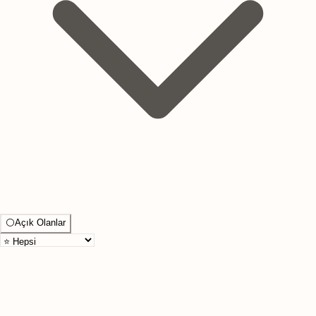
⚪
Açık Olanlar